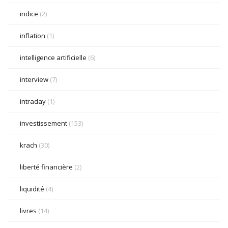
indice
(2)
inflation
(1)
intelligence artificielle
(6)
interview
(7)
intraday
(1)
investissement
(153)
krach
(30)
liberté financière
(2)
liquidité
(4)
livres
(14)