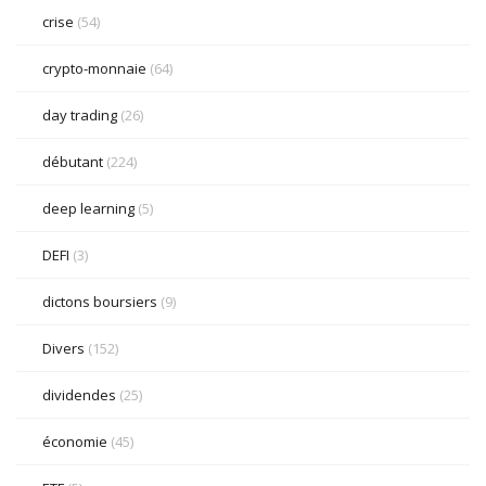
crise
(54)
crypto-monnaie
(64)
day trading
(26)
débutant
(224)
deep learning
(5)
DEFI
(3)
dictons boursiers
(9)
Divers
(152)
dividendes
(25)
économie
(45)