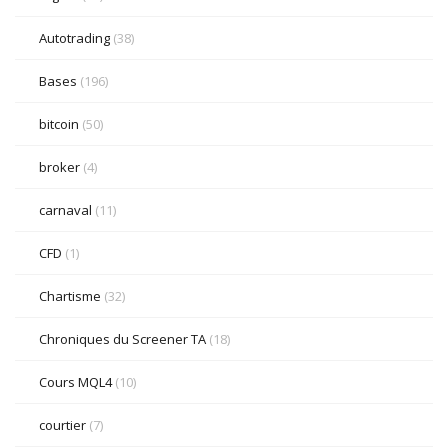
Autotrading
(38)
Bases
(196)
bitcoin
(50)
broker
(4)
carnaval
(11)
CFD
(1)
Chartisme
(32)
Chroniques du Screener TA
(18)
Cours MQL4
(10)
courtier
(7)