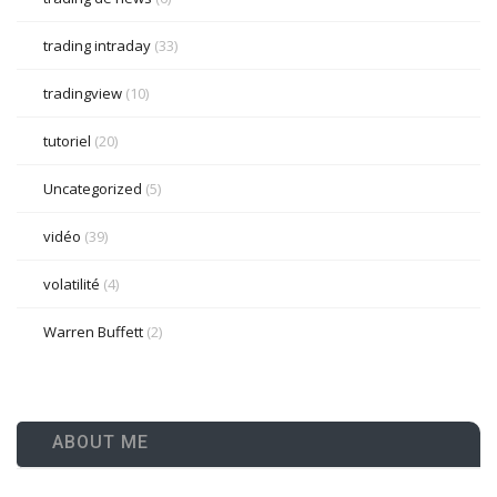
trading intraday
(33)
tradingview
(10)
tutoriel
(20)
Uncategorized
(5)
vidéo
(39)
volatilité
(4)
Warren Buffett
(2)
ABOUT ME