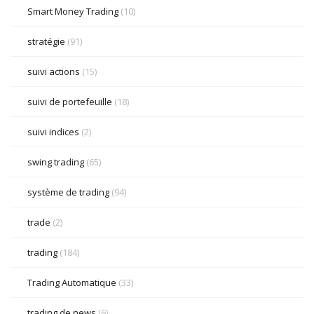
Smart Money Trading
(10)
stratégie
(91)
suivi actions
(15)
suivi de portefeuille
(18)
suivi indices
(2)
swing trading
(65)
système de trading
(94)
trade
(2)
trading
(184)
Trading Automatique
(33)
trading de news
(6)