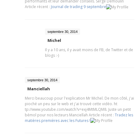
performants et leur demander conseils.
Serge Demoulin
Article récent :
Journal de trading 9 septembre
septembre 30, 2014
Michel
Il y a 10 ans, il y avait moins de FB, de Twitter et de
blogs :-)
septembre 30, 2014
Manciellah
Merci beaucoup pour l'explication Mr Michel. De mon côté, j'ai
pioché un peu sur le web et j'ai trouvé cette vidéo. ht
tp://www.youtube.com/watch?v=exj4MtMLQM8. Juste un petit
bémol pour nos lecteurs
Manciellah Article récent :
Tradez les
matières premières avec les Futures !