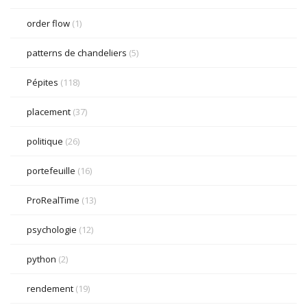
order flow
(1)
patterns de chandeliers
(5)
Pépites
(118)
placement
(37)
politique
(26)
portefeuille
(16)
ProRealTime
(13)
psychologie
(12)
python
(2)
rendement
(19)