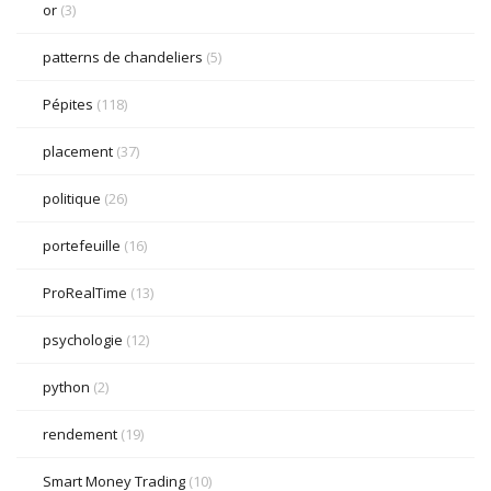
or
(3)
patterns de chandeliers
(5)
Pépites
(118)
placement
(37)
politique
(26)
portefeuille
(16)
ProRealTime
(13)
psychologie
(12)
python
(2)
rendement
(19)
Smart Money Trading
(10)