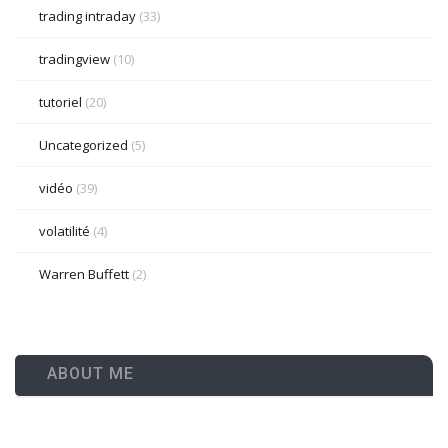
trading intraday
(33)
tradingview
(10)
tutoriel
(20)
Uncategorized
(5)
vidéo
(39)
volatilité
(4)
Warren Buffett
(2)
ABOUT ME