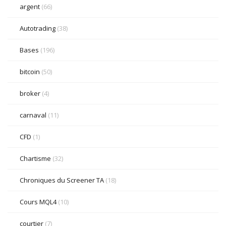
argent
(66)
Autotrading
(38)
Bases
(196)
bitcoin
(50)
broker
(4)
carnaval
(11)
CFD
(1)
Chartisme
(32)
Chroniques du Screener TA
(18)
Cours MQL4
(10)
courtier
(7)