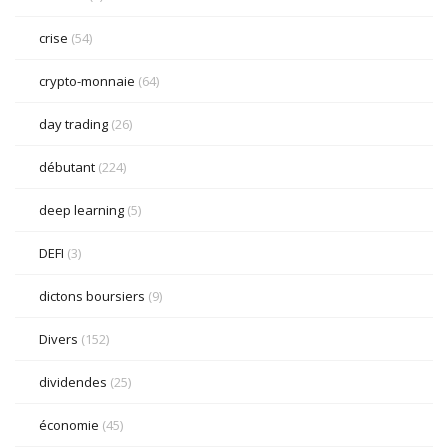
crise
(54)
crypto-monnaie
(64)
day trading
(26)
débutant
(224)
deep learning
(5)
DEFI
(3)
dictons boursiers
(9)
Divers
(152)
dividendes
(25)
économie
(45)