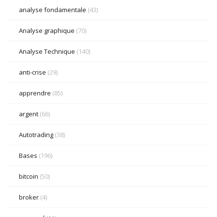
analyse fondamentale
(43)
Analyse graphique
(70)
Analyse Technique
(140)
anti-crise
(29)
apprendre
(85)
argent
(66)
Autotrading
(38)
Bases
(196)
bitcoin
(50)
broker
(4)