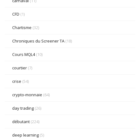
carnaval
(11)
CFD
(1)
Chartisme
(32)
Chroniques du Screener TA
(18)
Cours MQL4
(10)
courtier
(7)
crise
(54)
crypto-monnaie
(64)
day trading
(26)
débutant
(224)
deep learning
(5)