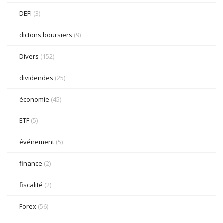
DEFI
(3)
dictons boursiers
(9)
Divers
(152)
dividendes
(25)
économie
(45)
ETF
(5)
événement
(5)
finance
(2)
fiscalité
(2)
Forex
(56)