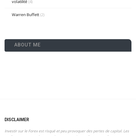
volatilité
(4)
Warren Buffett
(2)
ABOUT ME
DISCLAIMER
Investir sur le Forex est risqué et peu provoquer des pertes de capital. Les