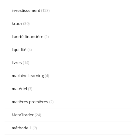
investissement
(153)
krach
(30)
liberté financière
(2)
liquidité
(4)
livres
(14)
machine learning
(4)
matériel
(3)
matières premières
(2)
MetaTrader
(24)
méthode 1
(7)