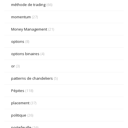
méthode de trading
(66)
momentum
(27)
Money Management
(21)
options
(8)
options binaires
(4)
or
(3)
patterns de chandeliers
(5)
Pépites
(118)
placement
(37)
politique
(26)
portefeuille
(16)