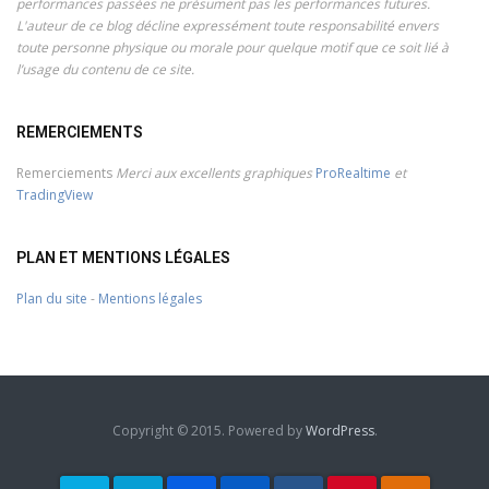
performances passées ne présument pas les performances futures.
L'auteur de ce blog décline expressément toute responsabilité envers
toute personne physique ou morale pour quelque motif que ce soit lié à
l’usage du contenu de ce site.
REMERCIEMENTS
Remerciements
Merci aux excellents graphiques
ProRealtime
et
TradingView
PLAN ET MENTIONS LÉGALES
Plan du site
-
Mentions légales
Copyright © 2015. Powered by
WordPress
.