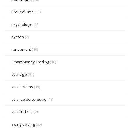
ProRealTime
(13)
psychologie
(12)
python
(2)
rendement
(19)
Smart Money Trading
(10)
stratégie
(91)
suivi actions
(15)
suivi de portefeuille
(18)
suivi indices
(2)
swing trading
(65)