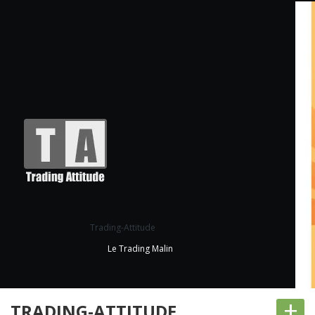
Trading-Attitude
Le Trading Malin
+
TRADING-ATTITUDE