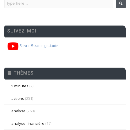
SUIVEZ-MOI
Suivre @tradingattitude
THÈMES
5 minutes
(2)
actions
(251)
analyse
(260)
analyse financière
(17)