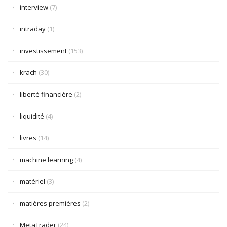
interview
(7)
intraday
(1)
investissement
(153)
krach
(30)
liberté financière
(2)
liquidité
(4)
livres
(14)
machine learning
(4)
matériel
(3)
matières premières
(2)
MetaTrader
(24)