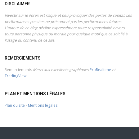
DISCLAIMER
Investir sur le Forex est risqué et peu provoquer des pertes de capital. Les
performances passées ne présument pas les performances futures.
L'auteur de ce blog décline expressément toute responsabilité envers
toute personne physique ou morale pour quelque motif que ce soit lié à
l’usage du contenu de ce site.
REMERCIEMENTS
Remerciements
Merci aux excellents graphiques
ProRealtime
et
TradingView
PLAN ET MENTIONS LÉGALES
Plan du site
-
Mentions légales