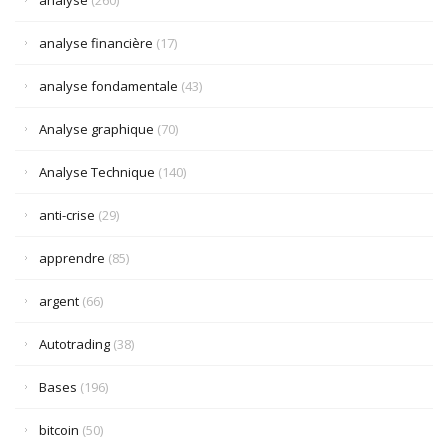
analyse
(260)
analyse financière
(17)
analyse fondamentale
(43)
Analyse graphique
(70)
Analyse Technique
(140)
anti-crise
(29)
apprendre
(85)
argent
(66)
Autotrading
(38)
Bases
(196)
bitcoin
(50)