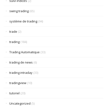
suivi indices
(2)
swing trading
(65)
système de trading
(94)
trade
(2)
trading
(184)
Trading Automatique
(33)
trading de news
(6)
trading intraday
(33)
tradingview
(10)
tutoriel
(20)
Uncategorized
(5)