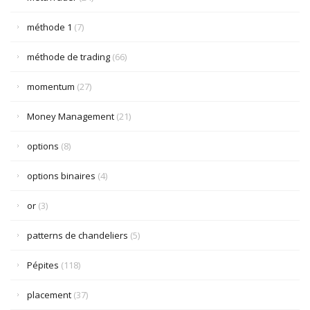
méthode 1
(7)
méthode de trading
(66)
momentum
(27)
Money Management
(21)
options
(8)
options binaires
(4)
or
(3)
patterns de chandeliers
(5)
Pépites
(118)
placement
(37)