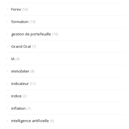
Forex
(56)
formation
(10)
gestion de portefeuille
(10)
Grand Oral
(7)
IA
(4)
immobilier
(8)
indicateur
(51)
indice
(2)
inflation
(1)
intelligence artificielle
(6)