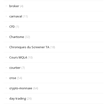
broker
(4)
carnaval
(11)
CFD
(1)
Chartisme
(32)
Chroniques du Screener TA
(18)
Cours MQL4
(10)
courtier
(7)
crise
(54)
crypto-monnaie
(64)
day trading
(26)