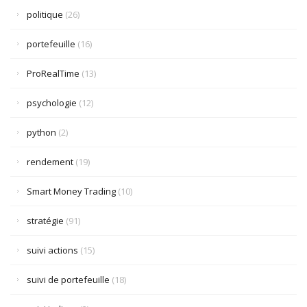
politique
(26)
portefeuille
(16)
ProRealTime
(13)
psychologie
(12)
python
(2)
rendement
(19)
Smart Money Trading
(10)
stratégie
(91)
suivi actions
(15)
suivi de portefeuille
(18)