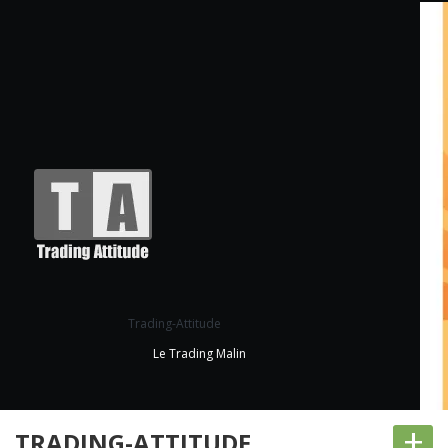
Trading-Attitude
Le Trading Malin
+
TRADING-ATTITUDE