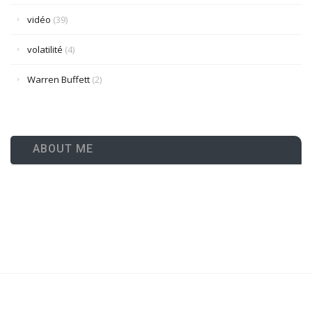
vidéo
(39)
volatilité
(4)
Warren Buffett
(2)
ABOUT ME