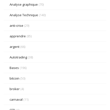
Analyse graphique
(70)
Analyse Technique
(140)
anti-crise
(29)
apprendre
(85)
argent
(66)
Autotrading
(38)
Bases
(196)
bitcoin
(50)
broker
(4)
carnaval
(11)