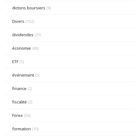
dictons boursiers
(9)
Divers
(152)
dividendes
(25)
économie
(45)
ETF
(5)
événement
(5)
finance
(2)
fiscalité
(2)
Forex
(56)
formation
(10)