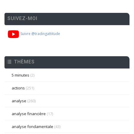
SUIVEZ-MOI
Suivre @tradingattitude
THÈMES
5 minutes
(2)
actions
(251)
analyse
(260)
analyse financière
(17)
analyse fondamentale
(43)