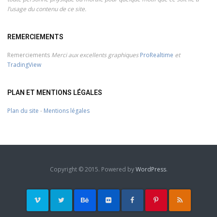
l’usage du contenu de ce site.
REMERCIEMENTS
Remerciements
Merci aux excellents graphiques
ProRealtime
et
TradingView
PLAN ET MENTIONS LÉGALES
Plan du site
-
Mentions légales
Copyright © 2015. Powered by
WordPress
.