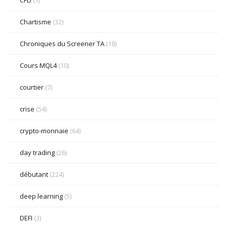
CFD
(1)
Chartisme
(32)
Chroniques du Screener TA
(18)
Cours MQL4
(10)
courtier
(7)
crise
(54)
crypto-monnaie
(64)
day trading
(26)
débutant
(224)
deep learning
(5)
DEFI
(3)