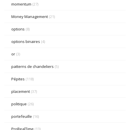
momentum
(27)
Money Management
(21)
options
(8)
options binaires
(4)
or
(3)
patterns de chandeliers
(5)
Pépites
(118)
placement
(37)
politique
(26)
portefeuille
(16)
ProRealTime
(13)