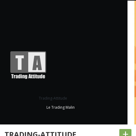
Trading-Attitude
Le Trading Malin
+
TRADING-ATTITUDE