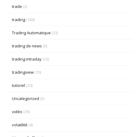
trade
(2)
trading
(184)
Trading Automatique
(33)
trading de news
(6)
trading intraday
(33)
tradingview
(10)
tutoriel
(20)
Uncategorized
(5)
vidéo
(39)
volatilité
(4)