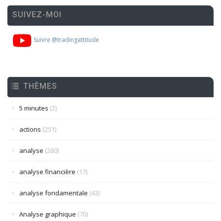
SUIVEZ-MOI
Suivre @tradingattitude
THÈMES
5 minutes
(2)
actions
(251)
analyse
(260)
analyse financière
(17)
analyse fondamentale
(43)
Analyse graphique
(70)