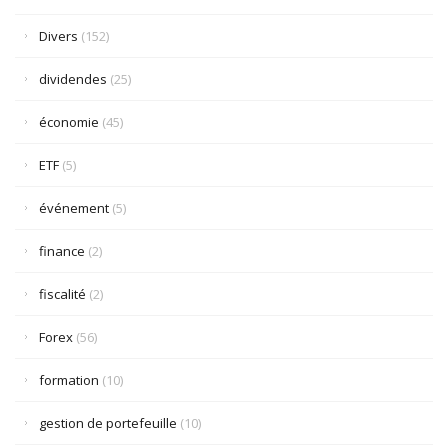
Divers
(152)
dividendes
(25)
économie
(45)
ETF
(5)
événement
(5)
finance
(2)
fiscalité
(2)
Forex
(56)
formation
(10)
gestion de portefeuille
(10)