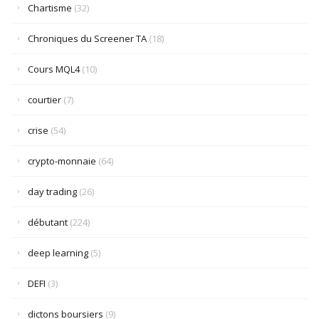
Chartisme
(32)
Chroniques du Screener TA
(18)
Cours MQL4
(10)
courtier
(7)
crise
(54)
crypto-monnaie
(64)
day trading
(26)
débutant
(224)
deep learning
(5)
DEFI
(3)
dictons boursiers
(9)