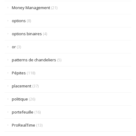
Money Management
(21)
options
(8)
options binaires
(4)
or
(3)
patterns de chandeliers
(5)
Pépites
(118)
placement
(37)
politique
(26)
portefeuille
(16)
ProRealTime
(13)