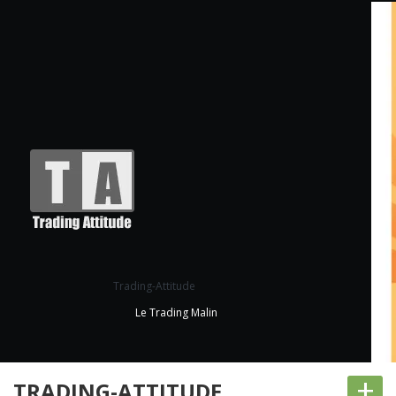
Trading-Attitude
Le Trading Malin
+
TRADING-ATTITUDE