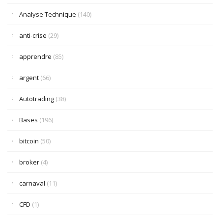
Analyse Technique
(140)
anti-crise
(29)
apprendre
(85)
argent
(66)
Autotrading
(38)
Bases
(196)
bitcoin
(50)
broker
(4)
carnaval
(11)
CFD
(1)