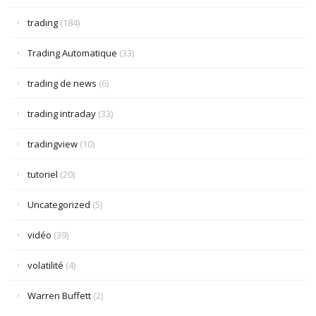
trading
(184)
Trading Automatique
(33)
trading de news
(6)
trading intraday
(33)
tradingview
(10)
tutoriel
(20)
Uncategorized
(5)
vidéo
(39)
volatilité
(4)
Warren Buffett
(2)