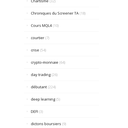
Chartisme
(32)
Chroniques du Screener TA
(18)
Cours MQL4
(10)
courtier
(7)
crise
(54)
crypto-monnaie
(64)
day trading
(26)
débutant
(224)
deep learning
(5)
DEFI
(3)
dictons boursiers
(9)