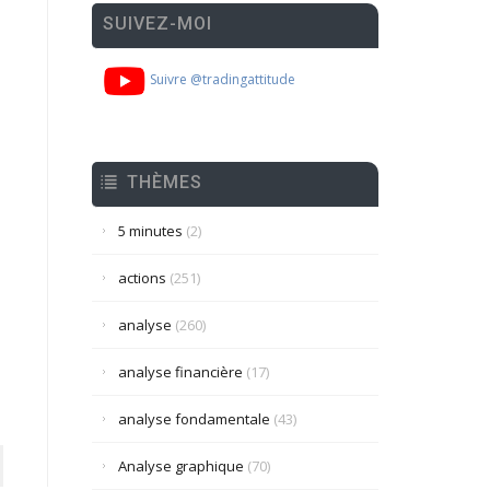
SUIVEZ-MOI
Suivre @tradingattitude
THÈMES
5 minutes
(2)
actions
(251)
analyse
(260)
analyse financière
(17)
analyse fondamentale
(43)
Analyse graphique
(70)