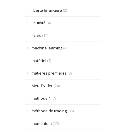
liberté financière
(2)
liquidité
(4)
livres
(14)
machine learning
(4)
matériel
(3)
matières premières
(2)
MetaTrader
(24)
méthode 1
(7)
méthode de trading
(66)
momentum
(27)