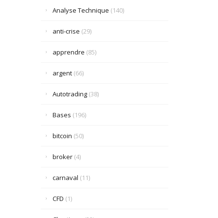
Analyse Technique
(140)
anti-crise
(29)
apprendre
(85)
argent
(66)
Autotrading
(38)
Bases
(196)
bitcoin
(50)
broker
(4)
carnaval
(11)
CFD
(1)