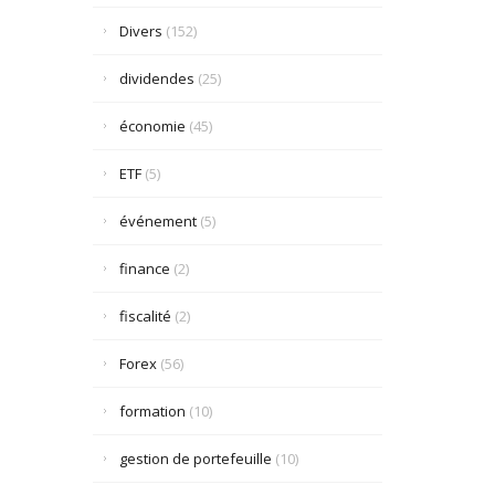
Divers
(152)
dividendes
(25)
économie
(45)
ETF
(5)
événement
(5)
finance
(2)
fiscalité
(2)
Forex
(56)
formation
(10)
gestion de portefeuille
(10)