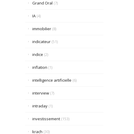
Grand Oral
(7)
IA
(4)
immobilier
(8)
indicateur
(51)
indice
(2)
inflation
(1)
intelligence artificielle
(6)
interview
(7)
intraday
(1)
investissement
(153)
krach
(30)