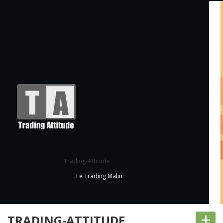
Trading-Attitude
Le Trading Malin
+
TRADING-ATTITUDE