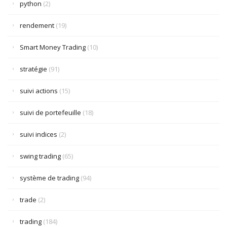
python
(2)
rendement
(19)
Smart Money Trading
(10)
stratégie
(91)
suivi actions
(15)
suivi de portefeuille
(18)
suivi indices
(2)
swing trading
(65)
système de trading
(94)
trade
(2)
trading
(184)