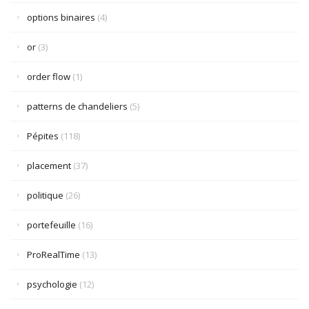
options binaires
(4)
or
(3)
order flow
(1)
patterns de chandeliers
(5)
Pépites
(118)
placement
(37)
politique
(26)
portefeuille
(16)
ProRealTime
(13)
psychologie
(12)