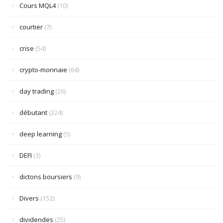
Cours MQL4
(10)
courtier
(7)
crise
(54)
crypto-monnaie
(64)
day trading
(26)
débutant
(224)
deep learning
(5)
DEFI
(3)
dictons boursiers
(9)
Divers
(152)
dividendes
(25)