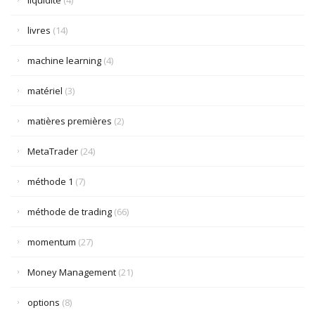
liquidité
(4)
livres
(14)
machine learning
(4)
matériel
(3)
matières premières
(2)
MetaTrader
(24)
méthode 1
(7)
méthode de trading
(66)
momentum
(27)
Money Management
(21)
options
(8)