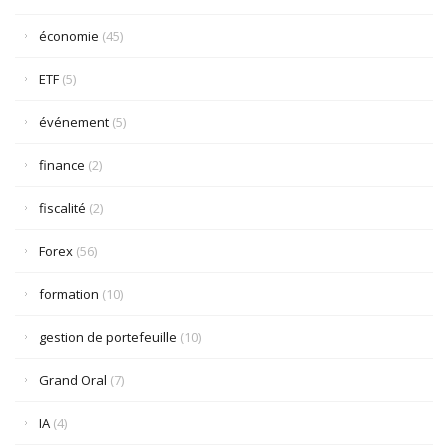
économie
(45)
ETF
(5)
événement
(5)
finance
(2)
fiscalité
(2)
Forex
(56)
formation
(10)
gestion de portefeuille
(10)
Grand Oral
(7)
IA
(4)