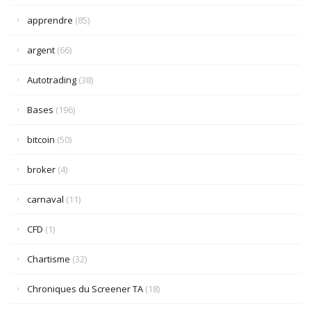
apprendre
(85)
argent
(66)
Autotrading
(38)
Bases
(196)
bitcoin
(50)
broker
(4)
carnaval
(11)
CFD
(1)
Chartisme
(32)
Chroniques du Screener TA
(18)