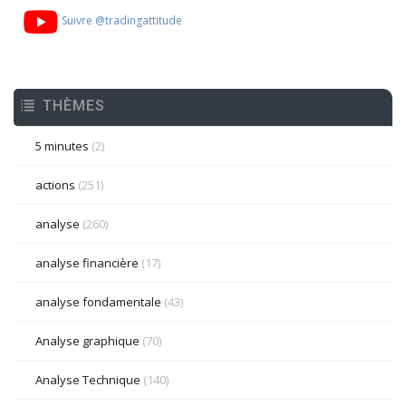
Suivre @tradingattitude
THÈMES
5 minutes
(2)
actions
(251)
analyse
(260)
analyse financière
(17)
analyse fondamentale
(43)
Analyse graphique
(70)
Analyse Technique
(140)