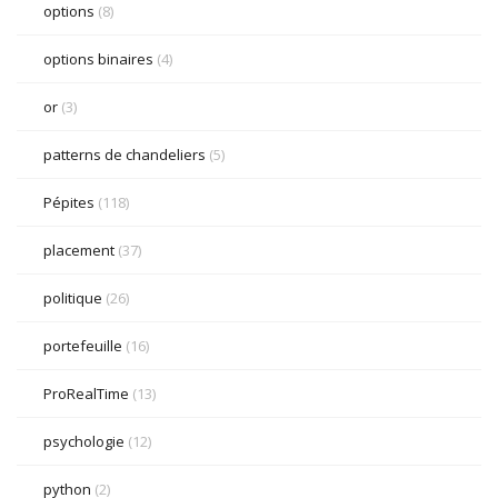
options
(8)
options binaires
(4)
or
(3)
patterns de chandeliers
(5)
Pépites
(118)
placement
(37)
politique
(26)
portefeuille
(16)
ProRealTime
(13)
psychologie
(12)
python
(2)