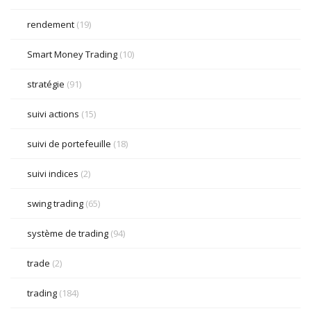
rendement
(19)
Smart Money Trading
(10)
stratégie
(91)
suivi actions
(15)
suivi de portefeuille
(18)
suivi indices
(2)
swing trading
(65)
système de trading
(94)
trade
(2)
trading
(184)