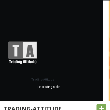
Trading-Attitude
Le Trading Malin
+
TRADING-ATTITUDE