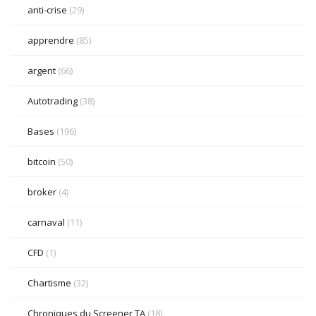
anti-crise
(29)
apprendre
(85)
argent
(66)
Autotrading
(38)
Bases
(196)
bitcoin
(50)
broker
(4)
carnaval
(11)
CFD
(1)
Chartisme
(32)
Chroniques du Screener TA
(18)