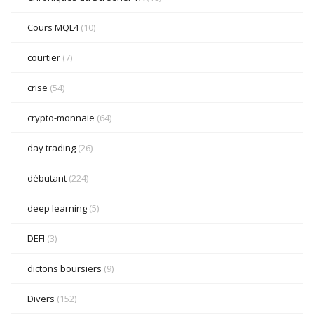
Cours MQL4
(10)
courtier
(7)
crise
(54)
crypto-monnaie
(64)
day trading
(26)
débutant
(224)
deep learning
(5)
DEFI
(3)
dictons boursiers
(9)
Divers
(152)