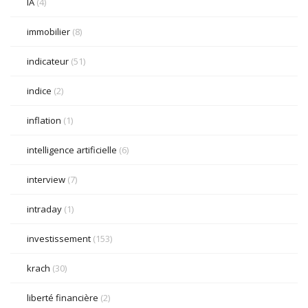
IA
(4)
immobilier
(8)
indicateur
(51)
indice
(2)
inflation
(1)
intelligence artificielle
(6)
interview
(7)
intraday
(1)
investissement
(153)
krach
(30)
liberté financière
(2)