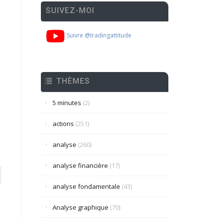
SUIVEZ-MOI
Suivre @tradingattitude
THÈMES
5 minutes
(2)
actions
(251)
analyse
(260)
analyse financière
(17)
analyse fondamentale
(43)
Analyse graphique
(70)