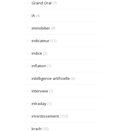
Grand Oral
(7)
IA
(4)
immobilier
(8)
indicateur
(51)
indice
(2)
inflation
(1)
intelligence artificielle
(6)
interview
(7)
intraday
(1)
investissement
(153)
krach
(30)