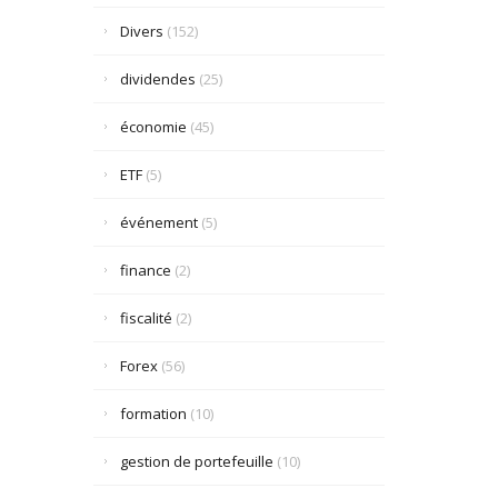
Divers
(152)
dividendes
(25)
économie
(45)
ETF
(5)
événement
(5)
finance
(2)
fiscalité
(2)
Forex
(56)
formation
(10)
gestion de portefeuille
(10)