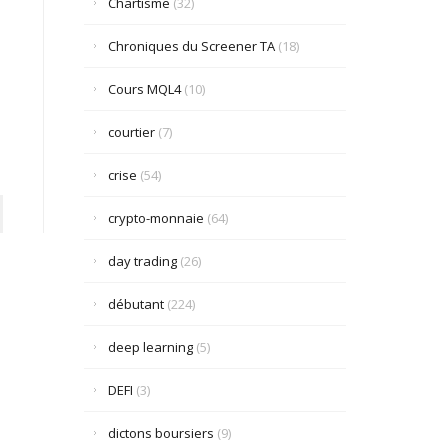
Chartisme
(32)
Chroniques du Screener TA
(18)
Cours MQL4
(10)
courtier
(7)
crise
(54)
crypto-monnaie
(64)
day trading
(26)
débutant
(224)
deep learning
(5)
DEFI
(3)
dictons boursiers
(9)