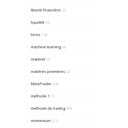
liberté financière
(2)
liquidité
(4)
livres
(14)
machine learning
(4)
matériel
(3)
matières premières
(2)
MetaTrader
(24)
méthode 1
(7)
méthode de trading
(66)
momentum
(27)