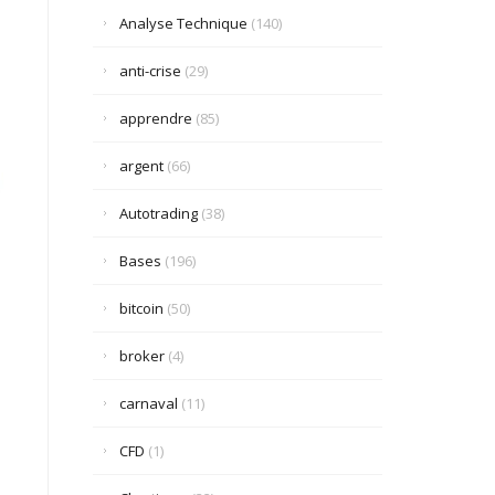
Analyse Technique
(140)
anti-crise
(29)
apprendre
(85)
argent
(66)
Autotrading
(38)
Bases
(196)
bitcoin
(50)
broker
(4)
carnaval
(11)
CFD
(1)