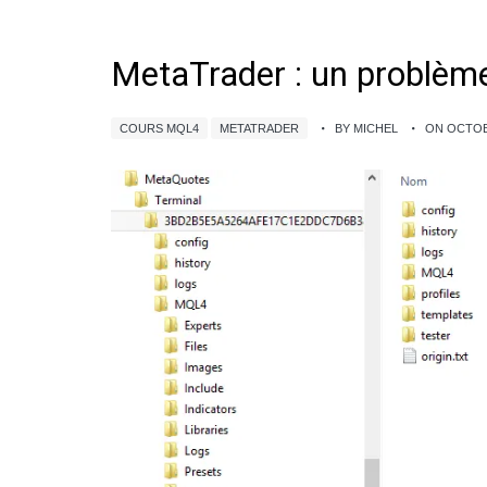
MetaTrader : un problème
COURS MQL4
METATRADER
BY MICHEL
ON OCTOBE