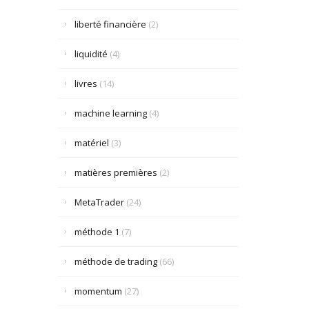
liberté financière
(2)
liquidité
(4)
livres
(14)
machine learning
(4)
matériel
(3)
matières premières
(2)
MetaTrader
(24)
méthode 1
(7)
méthode de trading
(66)
momentum
(27)