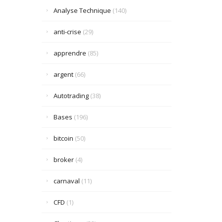
Analyse Technique
(140)
anti-crise
(29)
apprendre
(85)
argent
(66)
Autotrading
(38)
Bases
(196)
bitcoin
(50)
broker
(4)
carnaval
(11)
CFD
(1)