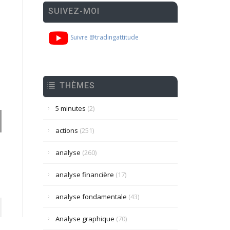
SUIVEZ-MOI
Suivre @tradingattitude
THÈMES
5 minutes
(2)
actions
(251)
analyse
(260)
analyse financière
(17)
analyse fondamentale
(43)
Analyse graphique
(70)