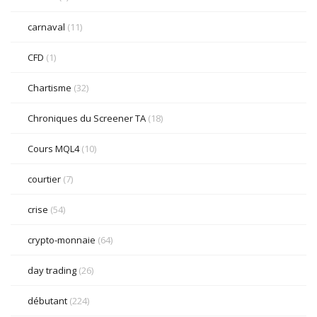
carnaval
(11)
CFD
(1)
Chartisme
(32)
Chroniques du Screener TA
(18)
Cours MQL4
(10)
courtier
(7)
crise
(54)
crypto-monnaie
(64)
day trading
(26)
débutant
(224)