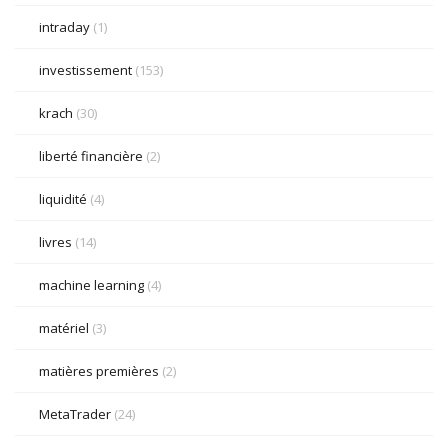
intraday
(1)
investissement
(153)
krach
(30)
liberté financière
(2)
liquidité
(4)
livres
(14)
machine learning
(4)
matériel
(3)
matières premières
(2)
MetaTrader
(24)