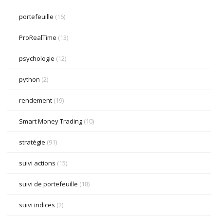
portefeuille
(16)
ProRealTime
(13)
psychologie
(12)
python
(2)
rendement
(19)
Smart Money Trading
(10)
stratégie
(91)
suivi actions
(15)
suivi de portefeuille
(18)
suivi indices
(2)