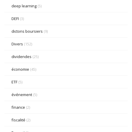
deep learning
(5)
DEFI
(3)
dictons boursiers
(9)
Divers
(152)
dividendes
(25)
économie
(45)
ETF
(5)
événement
(5)
finance
(2)
fiscalité
(2)