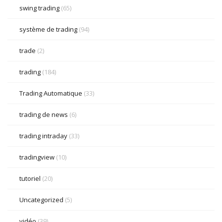
swing trading
(65)
système de trading
(94)
trade
(2)
trading
(184)
Trading Automatique
(33)
trading de news
(6)
trading intraday
(33)
tradingview
(10)
tutoriel
(20)
Uncategorized
(5)
vidéo
(39)