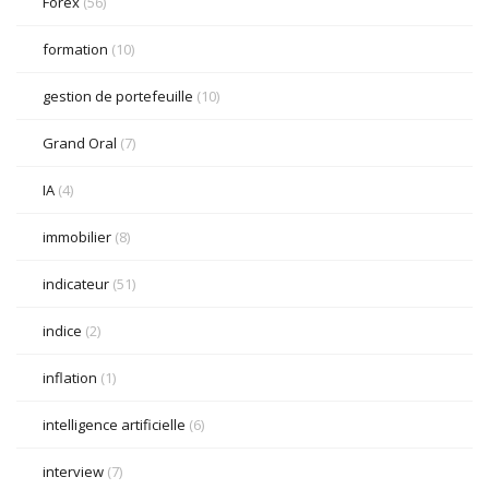
Forex
(56)
formation
(10)
gestion de portefeuille
(10)
Grand Oral
(7)
IA
(4)
immobilier
(8)
indicateur
(51)
indice
(2)
inflation
(1)
intelligence artificielle
(6)
interview
(7)