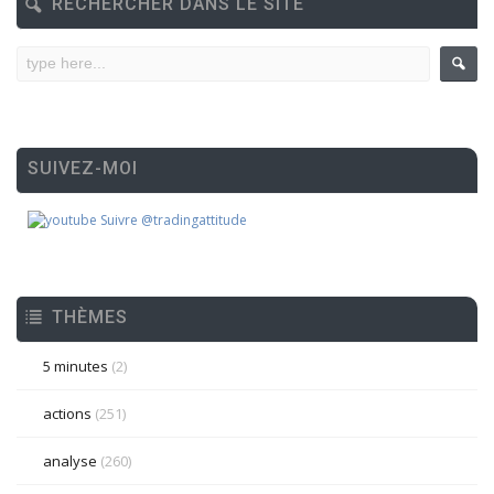
RECHERCHER DANS LE SITE
SUIVEZ-MOI
Suivre @tradingattitude
THÈMES
5 minutes
(2)
actions
(251)
analyse
(260)