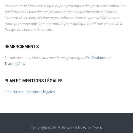
Investir sur le Forex est risqué et peu provoquer des pertes de capital. Les
performances passées ne présument pas les performances futures.
L'auteur de ce blog décline expressément toute responsabilité envers
toute personne physique ou morale pour quelque motif que ce soit lié à
l’usage du contenu de ce site.
REMERCIEMENTS
Remerciements
Merci aux excellents graphiques
ProRealtime
et
TradingView
PLAN ET MENTIONS LÉGALES
Plan du site
-
Mentions légales
Copyright © 2015. Powered by
WordPress
.