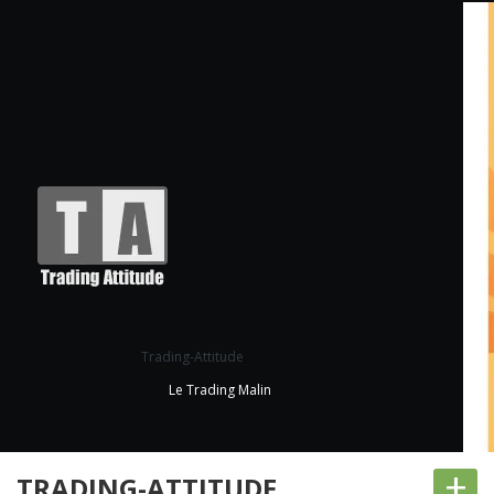
Trading-Attitude
Le Trading Malin
+
TRADING-ATTITUDE