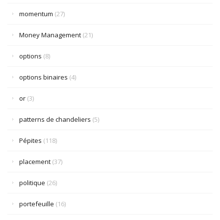
momentum
(27)
Money Management
(21)
options
(8)
options binaires
(4)
or
(3)
patterns de chandeliers
(5)
Pépites
(118)
placement
(37)
politique
(26)
portefeuille
(16)