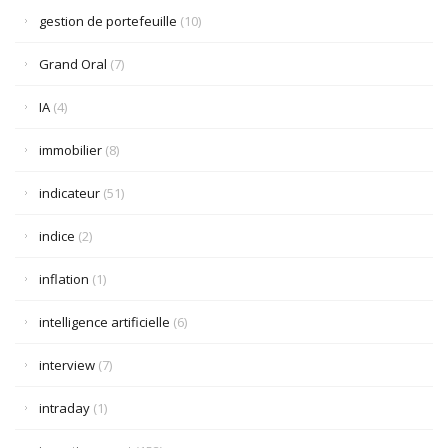
gestion de portefeuille
(10)
Grand Oral
(7)
IA
(4)
immobilier
(8)
indicateur
(51)
indice
(2)
inflation
(1)
intelligence artificielle
(6)
interview
(7)
intraday
(1)