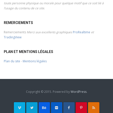
toute personne physique ou morale pour quelque motif que ce soit lié à
l’usage du contenu de ce site.
REMERCIEMENTS
Remerciements
Merci aux excellents graphiques
ProRealtime
et
TradingView
PLAN ET MENTIONS LÉGALES
Plan du site
-
Mentions légales
Copyright © 2015. Powered by
WordPress
.