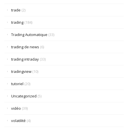
trade
(2)
trading
(184)
Trading Automatique
(33)
trading de news
(6)
trading intraday
(33)
tradingview
(10)
tutoriel
(20)
Uncategorized
(5)
vidéo
(39)
volatilité
(4)