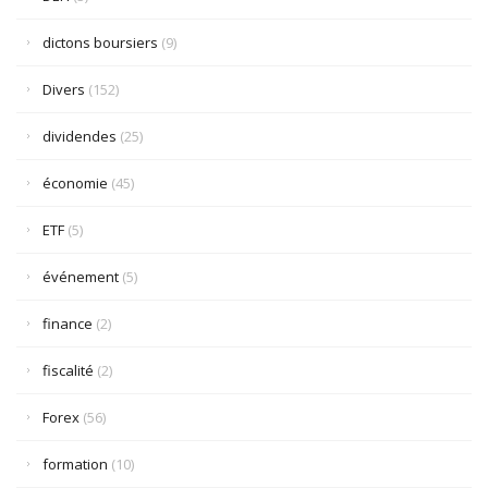
dictons boursiers
(9)
Divers
(152)
dividendes
(25)
économie
(45)
ETF
(5)
événement
(5)
finance
(2)
fiscalité
(2)
Forex
(56)
formation
(10)