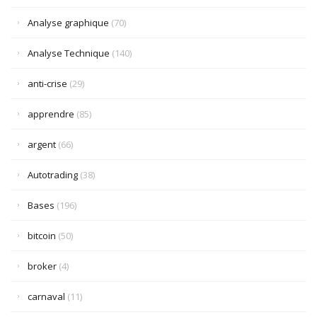
Analyse graphique
(70)
Analyse Technique
(140)
anti-crise
(29)
apprendre
(85)
argent
(66)
Autotrading
(38)
Bases
(196)
bitcoin
(50)
broker
(4)
carnaval
(11)