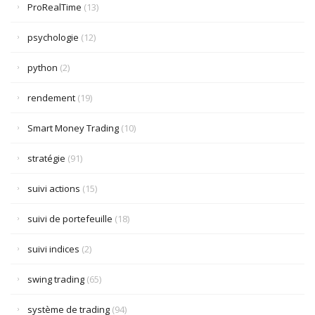
ProRealTime
(13)
psychologie
(12)
python
(2)
rendement
(19)
Smart Money Trading
(10)
stratégie
(91)
suivi actions
(15)
suivi de portefeuille
(18)
suivi indices
(2)
swing trading
(65)
système de trading
(94)