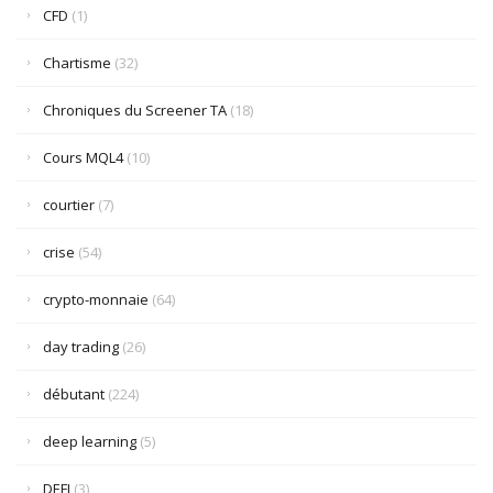
CFD
(1)
Chartisme
(32)
Chroniques du Screener TA
(18)
Cours MQL4
(10)
courtier
(7)
crise
(54)
crypto-monnaie
(64)
day trading
(26)
débutant
(224)
deep learning
(5)
DEFI
(3)