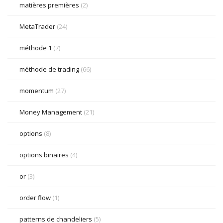
matières premières
(2)
MetaTrader
(24)
méthode 1
(7)
méthode de trading
(66)
momentum
(27)
Money Management
(21)
options
(8)
options binaires
(4)
or
(3)
order flow
(1)
patterns de chandeliers
(5)