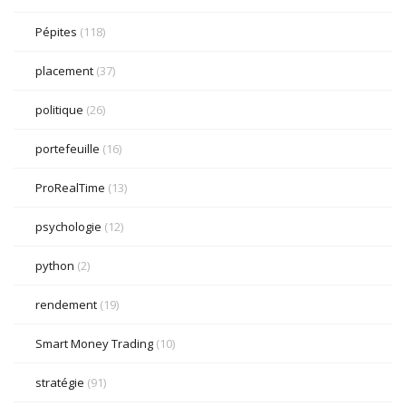
Pépites
(118)
placement
(37)
politique
(26)
portefeuille
(16)
ProRealTime
(13)
psychologie
(12)
python
(2)
rendement
(19)
Smart Money Trading
(10)
stratégie
(91)