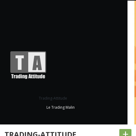
Trading-Attitude
Le Trading Malin
+
TRADING-ATTITUDE