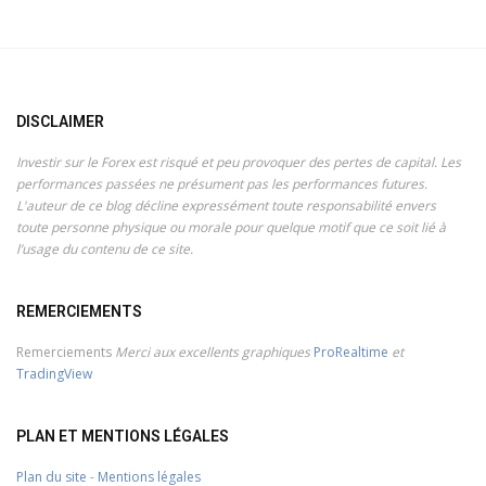
DISCLAIMER
Investir sur le Forex est risqué et peu provoquer des pertes de capital. Les
performances passées ne présument pas les performances futures.
L'auteur de ce blog décline expressément toute responsabilité envers
toute personne physique ou morale pour quelque motif que ce soit lié à
l’usage du contenu de ce site.
REMERCIEMENTS
Remerciements
Merci aux excellents graphiques
ProRealtime
et
TradingView
PLAN ET MENTIONS LÉGALES
Plan du site
-
Mentions légales