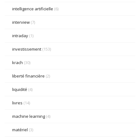
intelligence artificielle
(6)
interview
(7)
intraday
(1)
investissement
(153)
krach
(30)
liberté financière
(2)
liquidité
(4)
livres
(14)
machine learning
(4)
matériel
(3)