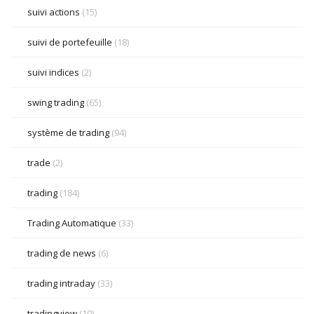
suivi actions
(15)
suivi de portefeuille
(18)
suivi indices
(2)
swing trading
(65)
système de trading
(94)
trade
(2)
trading
(184)
Trading Automatique
(33)
trading de news
(6)
trading intraday
(33)
tradingview
(10)