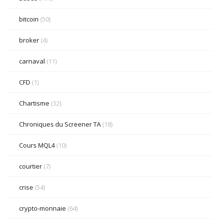
bitcoin
(50)
broker
(4)
carnaval
(11)
CFD
(1)
Chartisme
(32)
Chroniques du Screener TA
(18)
Cours MQL4
(10)
courtier
(7)
crise
(54)
crypto-monnaie
(64)