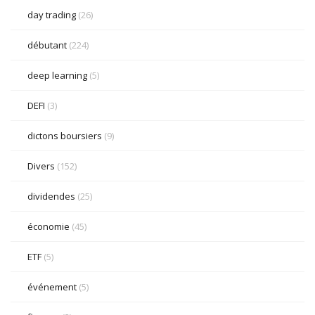
day trading
(26)
débutant
(224)
deep learning
(5)
DEFI
(3)
dictons boursiers
(9)
Divers
(152)
dividendes
(25)
économie
(45)
ETF
(5)
événement
(5)