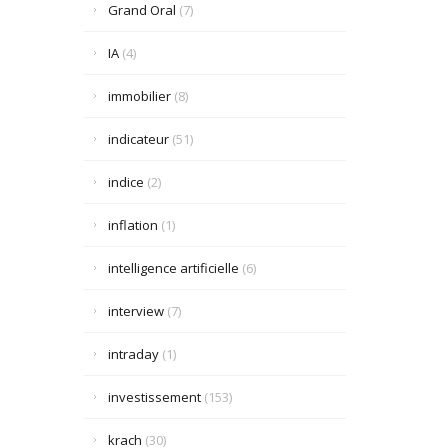
Grand Oral
(7)
IA
(4)
immobilier
(8)
indicateur
(51)
indice
(2)
inflation
(1)
intelligence artificielle
(6)
interview
(7)
intraday
(1)
investissement
(153)
krach
(30)