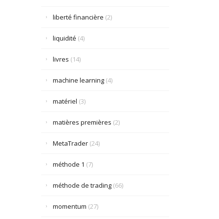
liberté financière
(2)
liquidité
(4)
livres
(14)
machine learning
(4)
matériel
(3)
matières premières
(2)
MetaTrader
(24)
méthode 1
(7)
méthode de trading
(66)
momentum
(27)