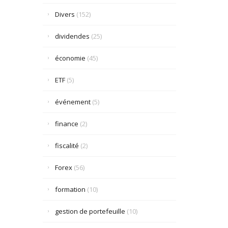
Divers
(152)
dividendes
(25)
économie
(45)
ETF
(5)
événement
(5)
finance
(2)
fiscalité
(2)
Forex
(56)
formation
(10)
gestion de portefeuille
(10)