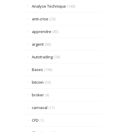
Analyse Technique
(140)
anti-crise
(29)
apprendre
(85)
argent
(66)
Autotrading
(38)
Bases
(196)
bitcoin
(50)
broker
(4)
carnaval
(11)
CFD
(1)