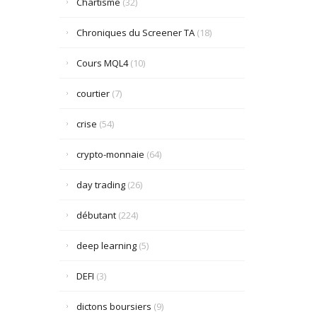
Chartisme
(32)
Chroniques du Screener TA
(18)
Cours MQL4
(10)
courtier
(7)
crise
(54)
crypto-monnaie
(64)
day trading
(26)
débutant
(224)
deep learning
(5)
DEFI
(3)
dictons boursiers
(9)