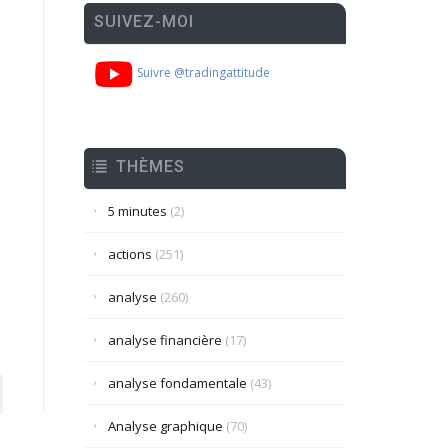
SUIVEZ-MOI
Suivre @tradingattitude
THÈMES
5 minutes
(2)
actions
(251)
analyse
(260)
analyse financière
(17)
analyse fondamentale
(43)
Analyse graphique
(70)