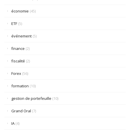
économie
(45)
ETF
(5)
événement
(5)
finance
(2)
fiscalité
(2)
Forex
(56)
formation
(10)
gestion de portefeuille
(10)
Grand Oral
(7)
IA
(4)