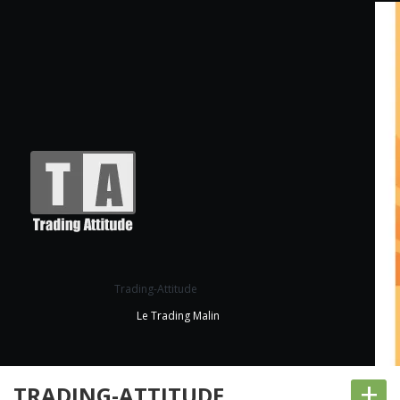
Trading-Attitude
Le Trading Malin
+
TRADING-ATTITUDE