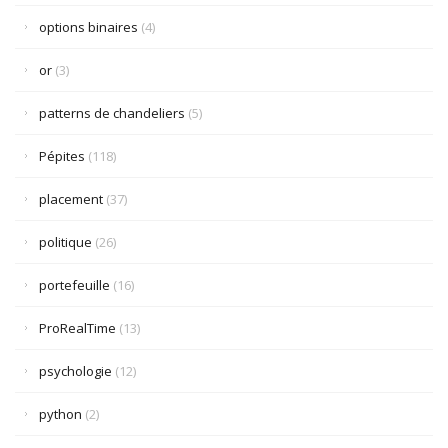
options binaires
(4)
or
(3)
patterns de chandeliers
(5)
Pépites
(118)
placement
(37)
politique
(26)
portefeuille
(16)
ProRealTime
(13)
psychologie
(12)
python
(2)