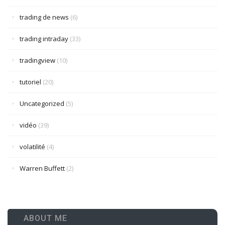
trading de news
(6)
trading intraday
(33)
tradingview
(10)
tutoriel
(20)
Uncategorized
(5)
vidéo
(39)
volatilité
(4)
Warren Buffett
(2)
ABOUT ME