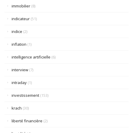
immobilier
(8)
indicateur
(51)
indice
(2)
inflation
(1)
intelligence artificielle
(6)
interview
(7)
intraday
(1)
investissement
(153)
krach
(30)
liberté financière
(2)