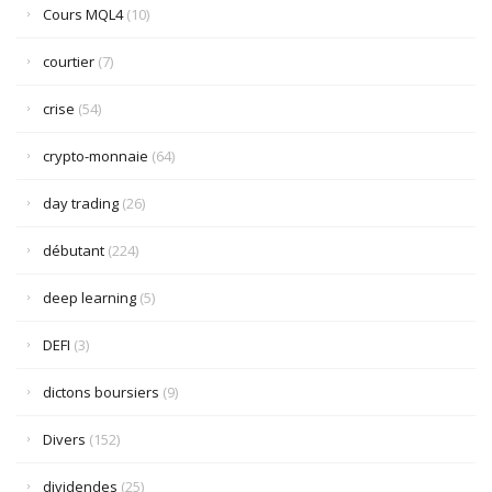
Cours MQL4
(10)
courtier
(7)
crise
(54)
crypto-monnaie
(64)
day trading
(26)
débutant
(224)
deep learning
(5)
DEFI
(3)
dictons boursiers
(9)
Divers
(152)
dividendes
(25)