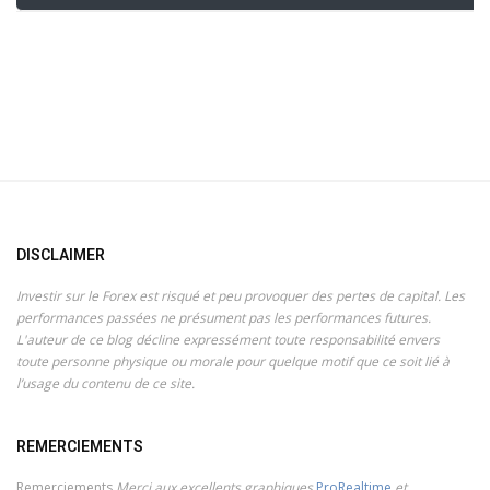
DISCLAIMER
Investir sur le Forex est risqué et peu provoquer des pertes de capital. Les
performances passées ne présument pas les performances futures.
L'auteur de ce blog décline expressément toute responsabilité envers
toute personne physique ou morale pour quelque motif que ce soit lié à
l’usage du contenu de ce site.
REMERCIEMENTS
Remerciements
Merci aux excellents graphiques
ProRealtime
et