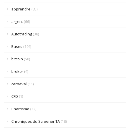
apprendre
(85)
argent
(66)
Autotrading
(38)
Bases
(196)
bitcoin
(50)
broker
(4)
carnaval
(11)
CFD
(1)
Chartisme
(32)
Chroniques du Screener TA
(18)