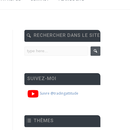
RECHERCHER DANS LE SITE
SUIVEZ-MOI
Suivre @tradingattitude
THÈMES