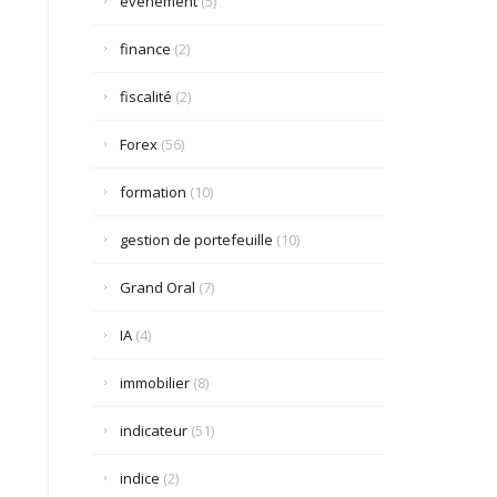
événement
(5)
finance
(2)
fiscalité
(2)
Forex
(56)
formation
(10)
gestion de portefeuille
(10)
Grand Oral
(7)
IA
(4)
immobilier
(8)
indicateur
(51)
indice
(2)