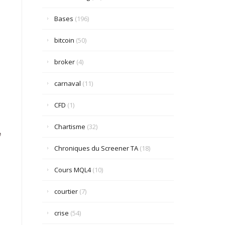
Bases
(196)
bitcoin
(50)
broker
(4)
carnaval
(11)
CFD
(1)
Chartisme
(32)
e
Chroniques du Screener TA
(18)
Cours MQL4
(10)
courtier
(7)
crise
(54)