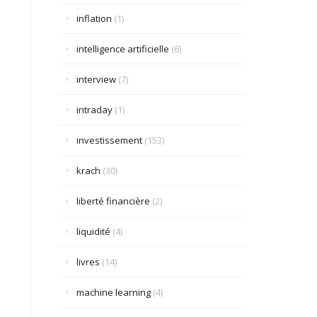
inflation
(1)
intelligence artificielle
(6)
interview
(7)
intraday
(1)
investissement
(153)
krach
(30)
liberté financière
(2)
liquidité
(4)
livres
(14)
machine learning
(4)