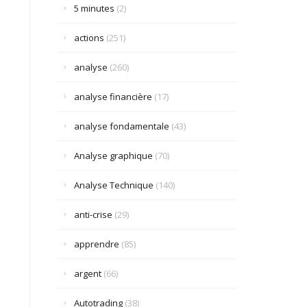
5 minutes
(2)
actions
(251)
analyse
(260)
analyse financière
(17)
analyse fondamentale
(43)
Analyse graphique
(70)
Analyse Technique
(140)
anti-crise
(29)
apprendre
(85)
argent
(66)
Autotrading
(38)