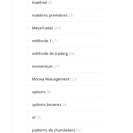
matériel
(3)
matières premières
(2)
MetaTrader
(24)
méthode 1
(7)
méthode de trading
(66)
momentum
(27)
Money Management
(21)
options
(8)
options binaires
(4)
or
(3)
patterns de chandeliers
(5)