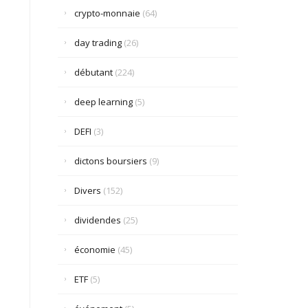
crypto-monnaie
(64)
day trading
(26)
débutant
(224)
deep learning
(5)
DEFI
(3)
dictons boursiers
(9)
Divers
(152)
dividendes
(25)
économie
(45)
ETF
(5)