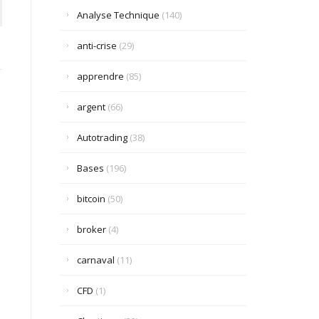
Analyse Technique
(140)
anti-crise
(29)
apprendre
(85)
argent
(66)
Autotrading
(38)
Bases
(196)
bitcoin
(50)
broker
(4)
carnaval
(11)
CFD
(1)