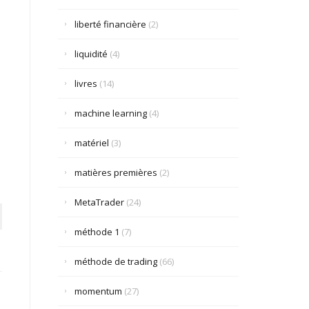
liberté financière
(2)
liquidité
(4)
livres
(14)
machine learning
(4)
matériel
(3)
matières premières
(2)
MetaTrader
(24)
méthode 1
(7)
méthode de trading
(66)
momentum
(27)