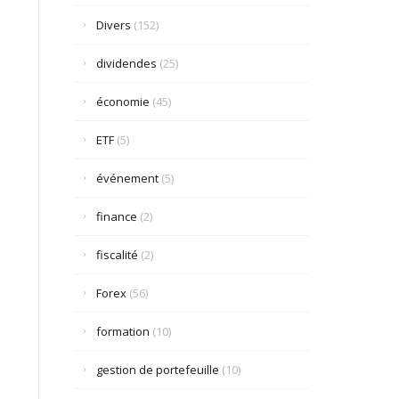
Divers
(152)
dividendes
(25)
économie
(45)
ETF
(5)
événement
(5)
finance
(2)
fiscalité
(2)
Forex
(56)
formation
(10)
gestion de portefeuille
(10)