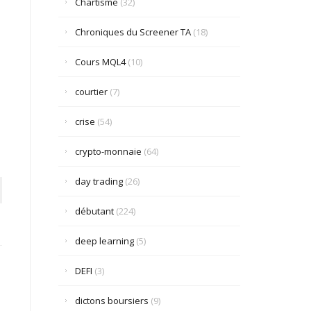
Chartisme
(32)
Chroniques du Screener TA
(18)
Cours MQL4
(10)
courtier
(7)
crise
(54)
crypto-monnaie
(64)
day trading
(26)
débutant
(224)
deep learning
(5)
DEFI
(3)
dictons boursiers
(9)