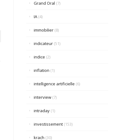
Grand Oral
(7)
IA
(4)
immobilier
(8)
indicateur
(51)
indice
(2)
inflation
(1)
intelligence artificielle
(6)
interview
(7)
intraday
(1)
investissement
(153)
krach
(30)