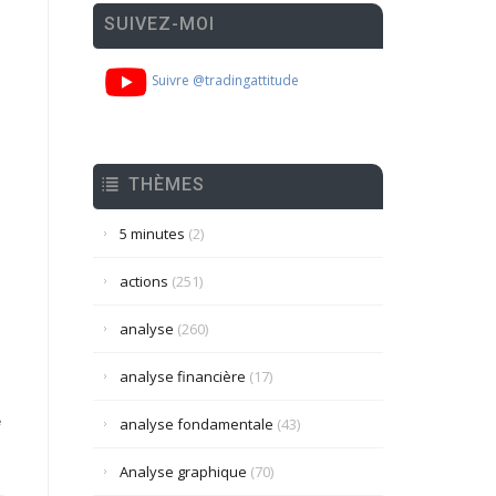
SUIVEZ-MOI
Suivre @tradingattitude
THÈMES
5 minutes
(2)
actions
(251)
analyse
(260)
analyse financière
(17)
e
analyse fondamentale
(43)
Analyse graphique
(70)