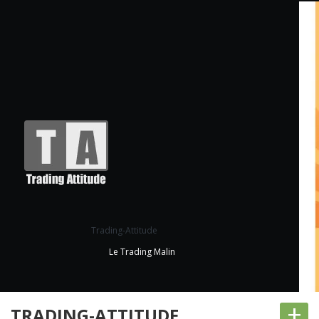
Trading-Attitude
Le Trading Malin
+
TRADING-ATTITUDE