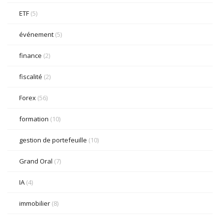
ETF
(5)
événement
(5)
finance
(2)
fiscalité
(2)
Forex
(56)
formation
(10)
gestion de portefeuille
(10)
Grand Oral
(7)
IA
(4)
immobilier
(8)