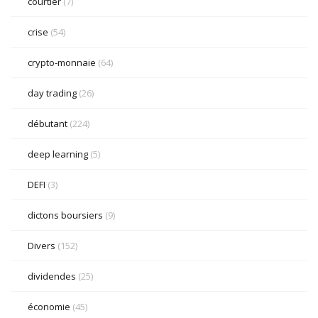
courtier
(7)
crise
(54)
crypto-monnaie
(64)
day trading
(26)
débutant
(224)
deep learning
(5)
DEFI
(3)
dictons boursiers
(9)
Divers
(152)
dividendes
(25)
économie
(45)