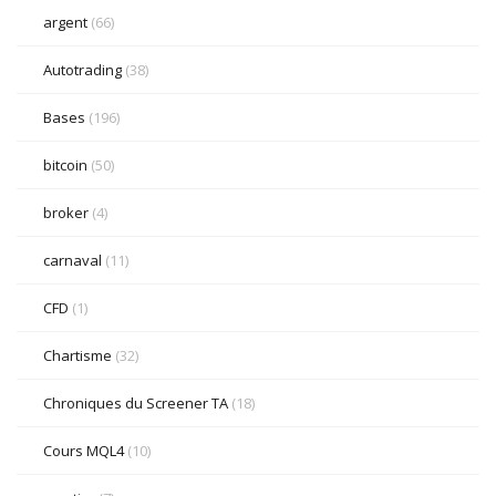
argent
(66)
Autotrading
(38)
Bases
(196)
bitcoin
(50)
broker
(4)
carnaval
(11)
CFD
(1)
Chartisme
(32)
Chroniques du Screener TA
(18)
Cours MQL4
(10)