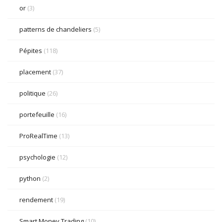
or
(3)
patterns de chandeliers
(5)
Pépites
(118)
placement
(37)
politique
(26)
portefeuille
(16)
ProRealTime
(13)
psychologie
(12)
python
(2)
rendement
(19)
Smart Money Trading
(10)