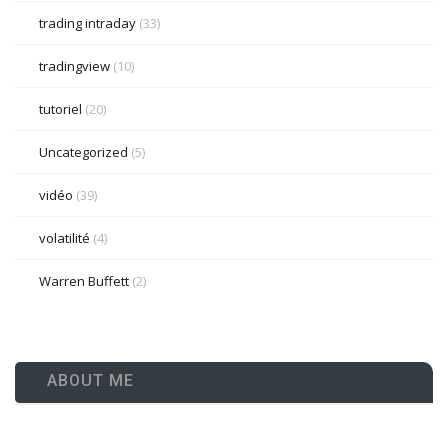
trading intraday
(33)
tradingview
(10)
tutoriel
(20)
Uncategorized
(5)
vidéo
(39)
volatilité
(4)
Warren Buffett
(2)
ABOUT ME