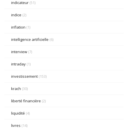
indicateur
(51)
indice
(2)
inflation
(1)
intelligence artificielle
(6)
interview
(7)
intraday
(1)
investissement
(153)
krach
(30)
liberté financière
(2)
liquidité
(4)
livres
(14)