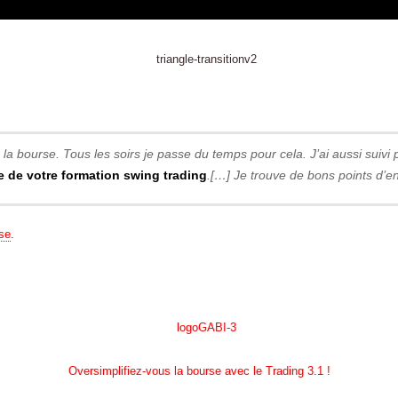
a bourse. Tous les soirs je passe du temps pour cela. J’ai aussi suivi 
e de votre formation swing trading
.[…] Je trouve de bons points d’en
se
.
Oversimplifiez-vous la bourse avec le Trading 3.1 !