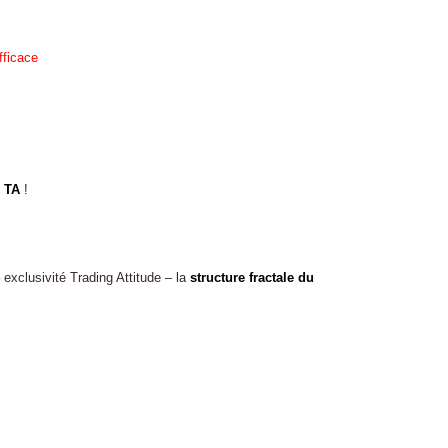
fficace
e TA
!
 exclusivité Trading Attitude – la
structure fractale du