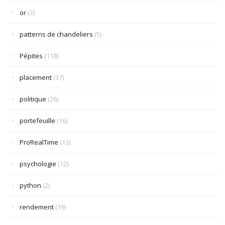
or
(3)
patterns de chandeliers
(5)
Pépites
(118)
placement
(37)
politique
(26)
portefeuille
(16)
ProRealTime
(13)
psychologie
(12)
python
(2)
rendement
(19)