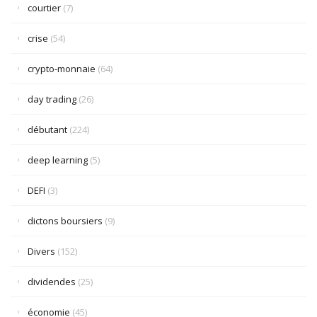
courtier
(7)
crise
(54)
crypto-monnaie
(64)
day trading
(26)
débutant
(224)
deep learning
(5)
DEFI
(3)
dictons boursiers
(9)
Divers
(152)
dividendes
(25)
économie
(45)