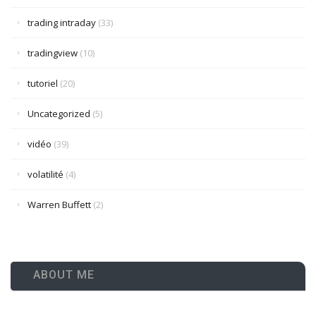
trading intraday
(33)
tradingview
(10)
tutoriel
(20)
Uncategorized
(5)
vidéo
(39)
volatilité
(4)
Warren Buffett
(2)
ABOUT ME