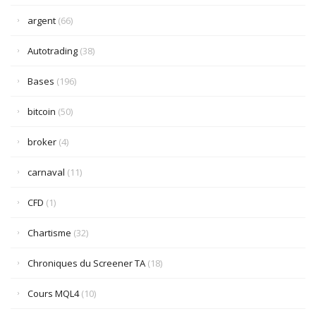
argent
(66)
Autotrading
(38)
Bases
(196)
bitcoin
(50)
broker
(4)
carnaval
(11)
CFD
(1)
Chartisme
(32)
Chroniques du Screener TA
(18)
Cours MQL4
(10)