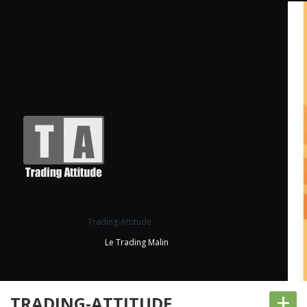
Trading-Attitude
Le Trading Malin
+
TRADING-ATTITUDE