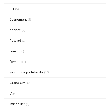
ETF
(5)
événement
(5)
finance
(2)
fiscalité
(2)
Forex
(56)
formation
(10)
gestion de portefeuille
(10)
Grand Oral
(7)
IA
(4)
immobilier
(8)