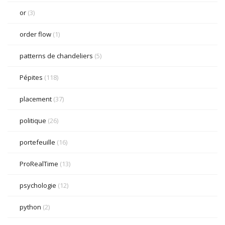
or
(3)
order flow
(1)
patterns de chandeliers
(5)
Pépites
(118)
placement
(37)
politique
(26)
portefeuille
(16)
ProRealTime
(13)
psychologie
(12)
python
(2)