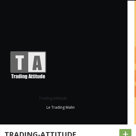
Trading-Attitude
Le Trading Malin
+
TRADING-ATTITUDE