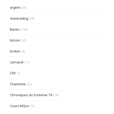
argent
(66)
Autotrading
(38)
Bases
(196)
bitcoin
(50)
broker
(4)
carnaval
(11)
CFD
(1)
Chartisme
(32)
Chroniques du Screener TA
(18)
Cours MQL4
(10)