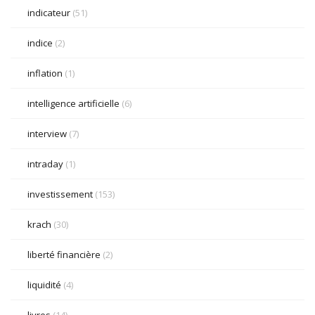
indicateur
(51)
indice
(2)
inflation
(1)
intelligence artificielle
(6)
interview
(7)
intraday
(1)
investissement
(153)
krach
(30)
liberté financière
(2)
liquidité
(4)