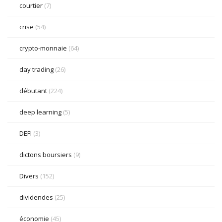
courtier
(7)
crise
(54)
crypto-monnaie
(64)
day trading
(26)
débutant
(224)
deep learning
(5)
DEFI
(3)
dictons boursiers
(9)
Divers
(152)
dividendes
(25)
économie
(45)