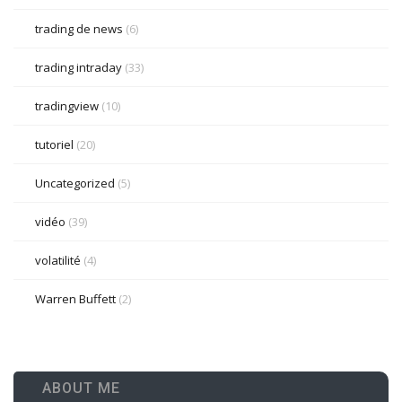
trading de news
(6)
trading intraday
(33)
tradingview
(10)
tutoriel
(20)
Uncategorized
(5)
vidéo
(39)
volatilité
(4)
Warren Buffett
(2)
ABOUT ME