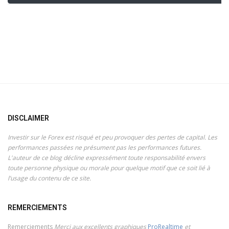
DISCLAIMER
Investir sur le Forex est risqué et peu provoquer des pertes de capital. Les
performances passées ne présument pas les performances futures.
L'auteur de ce blog décline expressément toute responsabilité envers
toute personne physique ou morale pour quelque motif que ce soit lié à
l’usage du contenu de ce site.
REMERCIEMENTS
Remerciements
Merci aux excellents graphiques
ProRealtime
et