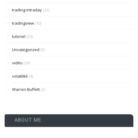
trading intraday
(33)
tradingview
(10)
tutoriel
(20)
Uncategorized
(5)
vidéo
(39)
volatilité
(4)
Warren Buffett
(2)
ABOUT ME