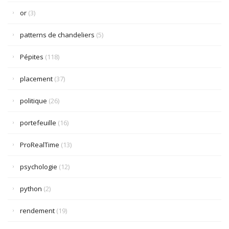
or
(3)
patterns de chandeliers
(5)
Pépites
(118)
placement
(37)
politique
(26)
portefeuille
(16)
ProRealTime
(13)
psychologie
(12)
python
(2)
rendement
(19)