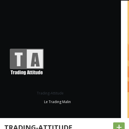
Trading-Attitude
Le Trading Malin
+
TRADING-ATTITUDE