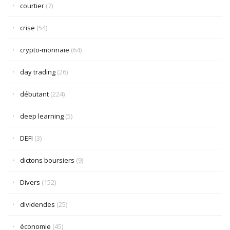
courtier
(7)
crise
(54)
crypto-monnaie
(64)
day trading
(26)
débutant
(224)
deep learning
(5)
DEFI
(3)
dictons boursiers
(9)
Divers
(152)
dividendes
(25)
économie
(45)