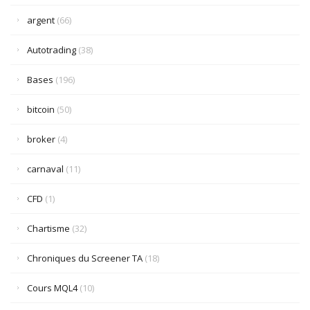
argent
(66)
Autotrading
(38)
Bases
(196)
bitcoin
(50)
broker
(4)
carnaval
(11)
CFD
(1)
Chartisme
(32)
Chroniques du Screener TA
(18)
Cours MQL4
(10)