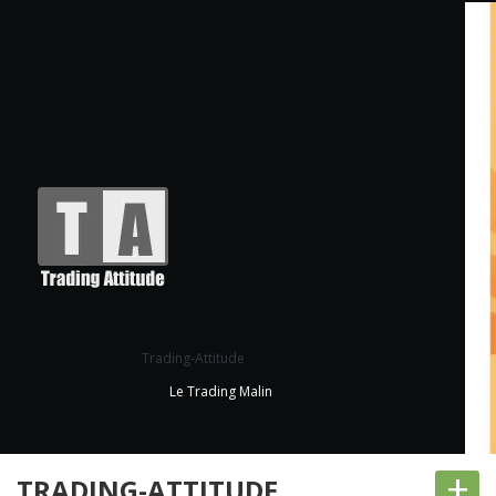
Trading-Attitude
Le Trading Malin
+
TRADING-ATTITUDE