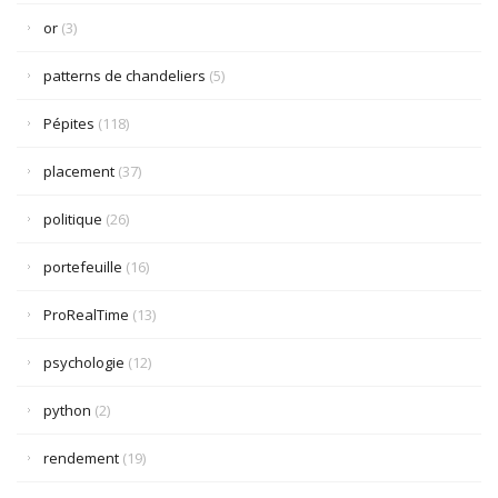
or
(3)
patterns de chandeliers
(5)
Pépites
(118)
placement
(37)
politique
(26)
portefeuille
(16)
ProRealTime
(13)
psychologie
(12)
python
(2)
rendement
(19)