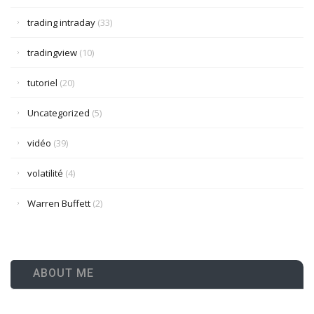
trading intraday
(33)
tradingview
(10)
tutoriel
(20)
Uncategorized
(5)
vidéo
(39)
volatilité
(4)
Warren Buffett
(2)
ABOUT ME