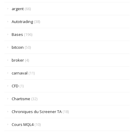
argent
(66)
Autotrading
(38)
Bases
(196)
bitcoin
(50)
broker
(4)
carnaval
(11)
CFD
(1)
Chartisme
(32)
Chroniques du Screener TA
(18)
Cours MQL4
(10)