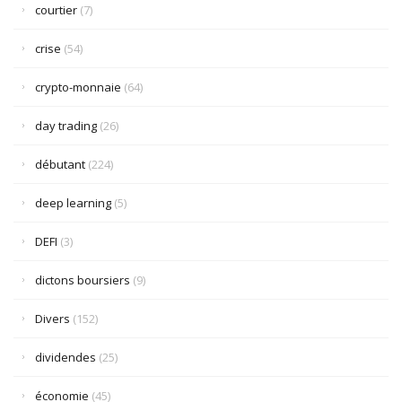
courtier
(7)
crise
(54)
crypto-monnaie
(64)
day trading
(26)
débutant
(224)
deep learning
(5)
DEFI
(3)
dictons boursiers
(9)
Divers
(152)
dividendes
(25)
économie
(45)