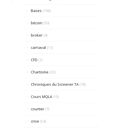
Bases
(196)
bitcoin
(50)
broker
(4)
carnaval
(11)
CFD
(1)
Chartisme
(32)
Chroniques du Screener TA
(18)
Cours MQL4
(10)
courtier
(7)
crise
(54)