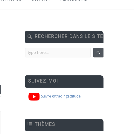
RECHERCHER DANS LE SITE
SUIVEZ-MOI
Suivre @tradingattitude
THÈMES