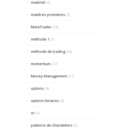
matériel
(3)
matières premières
(2)
MetaTrader
(24)
méthode 1
(7)
méthode de trading
(66)
momentum
(27)
Money Management
(21)
options
(8)
options binaires
(4)
or
(3)
patterns de chandeliers
(5)