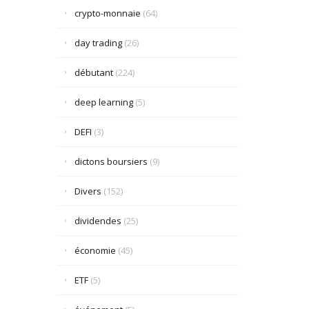
crypto-monnaie
(64)
day trading
(26)
débutant
(224)
deep learning
(5)
DEFI
(3)
dictons boursiers
(9)
Divers
(152)
dividendes
(25)
économie
(45)
ETF
(5)