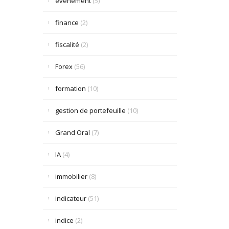
événement
(5)
finance
(2)
fiscalité
(2)
Forex
(56)
formation
(10)
gestion de portefeuille
(10)
Grand Oral
(7)
IA
(4)
immobilier
(8)
indicateur
(51)
indice
(2)