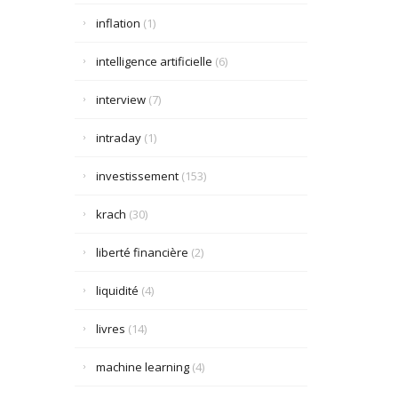
inflation
(1)
intelligence artificielle
(6)
interview
(7)
intraday
(1)
investissement
(153)
krach
(30)
liberté financière
(2)
liquidité
(4)
livres
(14)
machine learning
(4)