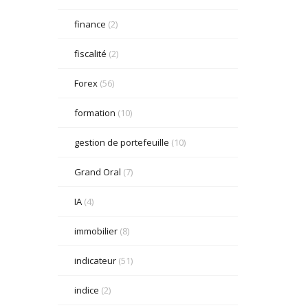
finance
(2)
fiscalité
(2)
Forex
(56)
formation
(10)
gestion de portefeuille
(10)
Grand Oral
(7)
IA
(4)
immobilier
(8)
indicateur
(51)
indice
(2)