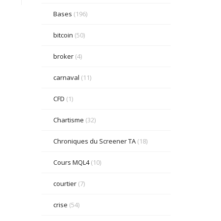
Bases
(196)
bitcoin
(50)
broker
(4)
carnaval
(11)
CFD
(1)
Chartisme
(32)
Chroniques du Screener TA
(18)
Cours MQL4
(10)
courtier
(7)
crise
(54)