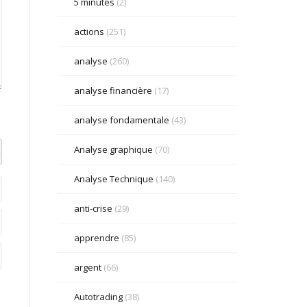
5 minutes
(2)
actions
(251)
analyse
(260)
analyse financière
(17)
analyse fondamentale
(43)
Analyse graphique
(70)
el datetime=""> <em> <i> <q cite=""> <strike> <strong>
Analyse Technique
(140)
anti-crise
(29)
apprendre
(85)
argent
(66)
Autotrading
(38)