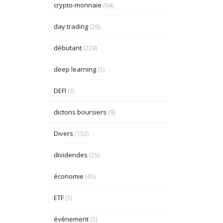
crypto-monnaie
(64)
day trading
(26)
débutant
(224)
deep learning
(5)
DEFI
(3)
dictons boursiers
(9)
Divers
(152)
dividendes
(25)
économie
(45)
ETF
(5)
événement
(5)