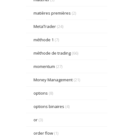
matières premières
(2)
MetaTrader
(24)
méthode 1
(7)
méthode de trading
(66)
momentum
(27)
Money Management
(21)
options
(8)
options binaires
(4)
or
(3)
order flow
(1)