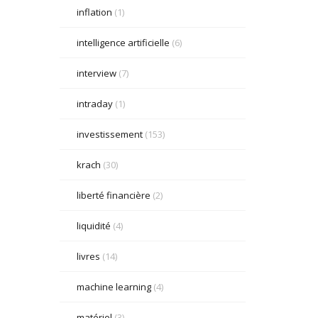
inflation
(1)
intelligence artificielle
(6)
interview
(7)
intraday
(1)
investissement
(153)
krach
(30)
liberté financière
(2)
liquidité
(4)
livres
(14)
machine learning
(4)
matériel
(3)