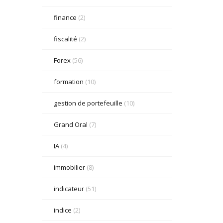
finance
(2)
fiscalité
(2)
Forex
(56)
formation
(10)
gestion de portefeuille
(10)
Grand Oral
(7)
IA
(4)
immobilier
(8)
indicateur
(51)
indice
(2)