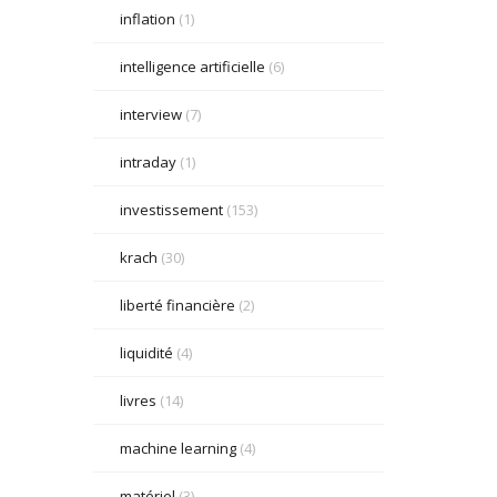
inflation
(1)
intelligence artificielle
(6)
interview
(7)
intraday
(1)
investissement
(153)
krach
(30)
liberté financière
(2)
liquidité
(4)
livres
(14)
machine learning
(4)
matériel
(3)