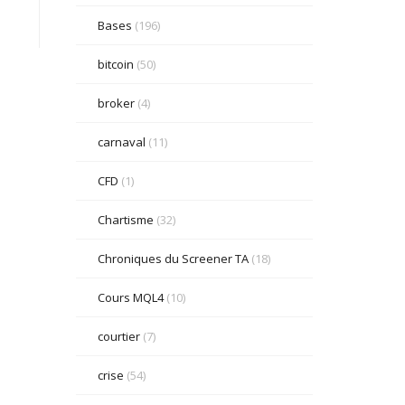
Bases
(196)
bitcoin
(50)
broker
(4)
carnaval
(11)
CFD
(1)
Chartisme
(32)
Chroniques du Screener TA
(18)
Cours MQL4
(10)
courtier
(7)
crise
(54)