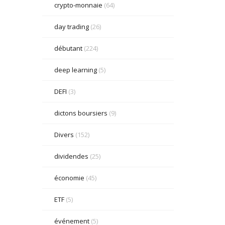
crypto-monnaie
(64)
day trading
(26)
débutant
(224)
deep learning
(5)
DEFI
(3)
dictons boursiers
(9)
Divers
(152)
dividendes
(25)
économie
(45)
ETF
(5)
événement
(5)