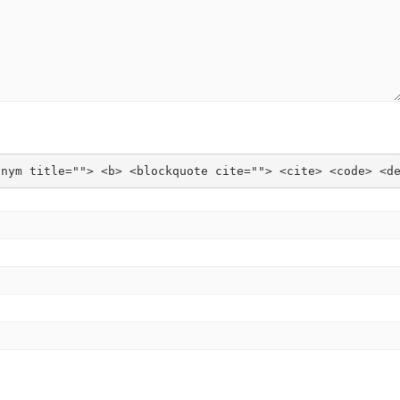
onym title=""> <b> <blockquote cite=""> <cite> <code> <d