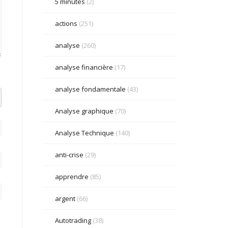
5 minutes
(2)
actions
(251)
analyse
(260)
analyse financière
(17)
analyse fondamentale
(43)
el datetime=""> <em> <i> <q cite=""> <strike> <strong>
Analyse graphique
(70)
Analyse Technique
(140)
anti-crise
(29)
apprendre
(85)
argent
(66)
Autotrading
(38)