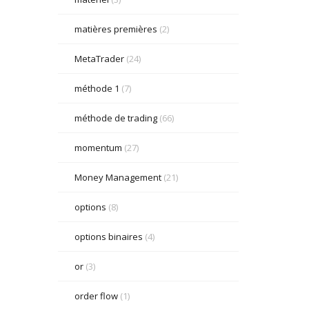
matières premières
(2)
MetaTrader
(24)
méthode 1
(7)
méthode de trading
(66)
momentum
(27)
Money Management
(21)
options
(8)
options binaires
(4)
or
(3)
order flow
(1)