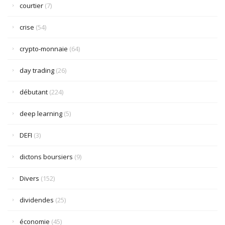
courtier
(7)
crise
(54)
crypto-monnaie
(64)
day trading
(26)
débutant
(224)
deep learning
(5)
DEFI
(3)
dictons boursiers
(9)
Divers
(152)
dividendes
(25)
économie
(45)