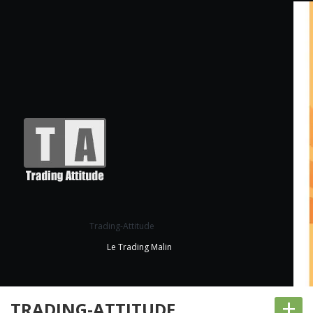
Trading-Attitude
Le Trading Malin
+
TRADING-ATTITUDE