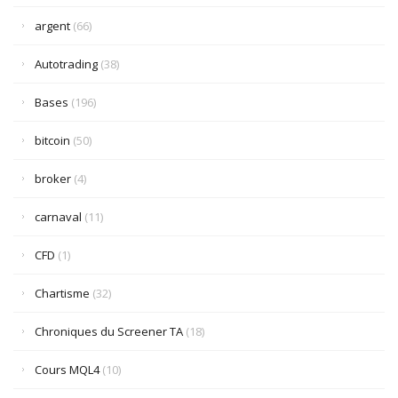
argent
(66)
Autotrading
(38)
Bases
(196)
bitcoin
(50)
broker
(4)
carnaval
(11)
CFD
(1)
Chartisme
(32)
Chroniques du Screener TA
(18)
Cours MQL4
(10)