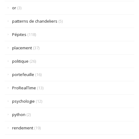
or
(3)
patterns de chandeliers
(5)
Pépites
(118)
placement
(37)
politique
(26)
portefeuille
(16)
ProRealTime
(13)
psychologie
(12)
python
(2)
rendement
(19)