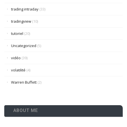
trading intraday
(33)
tradingview
(10)
tutoriel
(20)
Uncategorized
(5)
vidéo
(39)
volatilité
(4)
Warren Buffett
(2)
ABOUT ME