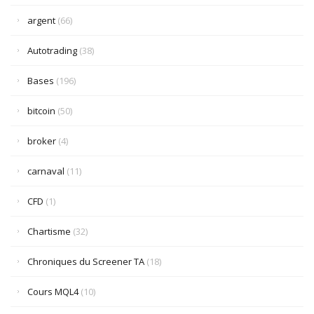
argent
(66)
Autotrading
(38)
Bases
(196)
bitcoin
(50)
broker
(4)
carnaval
(11)
CFD
(1)
Chartisme
(32)
Chroniques du Screener TA
(18)
Cours MQL4
(10)