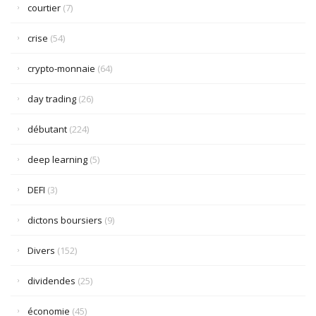
courtier
(7)
crise
(54)
crypto-monnaie
(64)
day trading
(26)
débutant
(224)
deep learning
(5)
DEFI
(3)
dictons boursiers
(9)
Divers
(152)
dividendes
(25)
économie
(45)