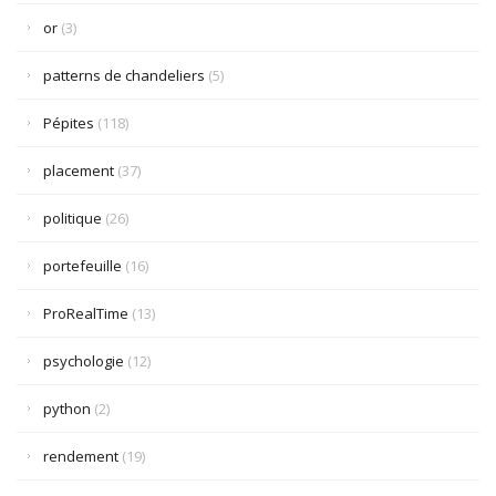
or
(3)
patterns de chandeliers
(5)
Pépites
(118)
placement
(37)
politique
(26)
portefeuille
(16)
ProRealTime
(13)
psychologie
(12)
python
(2)
rendement
(19)