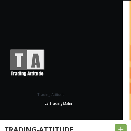
Trading-Attitude
Le Trading Malin
+
TRADING-ATTITUDE