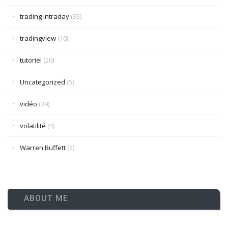
trading intraday
(33)
tradingview
(10)
tutoriel
(20)
Uncategorized
(5)
vidéo
(39)
volatilité
(4)
Warren Buffett
(2)
ABOUT ME