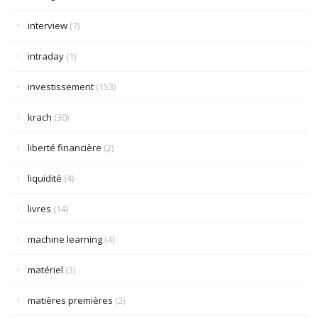
interview
(7)
intraday
(1)
investissement
(153)
krach
(30)
liberté financière
(2)
liquidité
(4)
livres
(14)
machine learning
(4)
matériel
(3)
matières premières
(2)