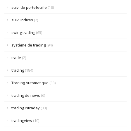
suivi de portefeuille
(18)
suivi indices
(2)
swing trading
(65)
système de trading
(94)
trade
(2)
trading
(184)
Trading Automatique
(33)
trading de news
(6)
trading intraday
(33)
tradingview
(10)