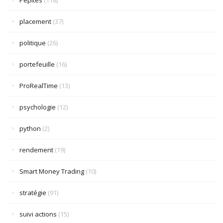
Pépites
(118)
placement
(37)
politique
(26)
portefeuille
(16)
ProRealTime
(13)
psychologie
(12)
python
(2)
rendement
(19)
Smart Money Trading
(10)
stratégie
(91)
suivi actions
(15)