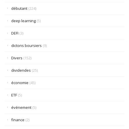
débutant
(224)
deep learning
(5)
DEFI
(3)
dictons boursiers
(9)
Divers
(152)
dividendes
(25)
économie
(45)
ETF
(5)
événement
(5)
finance
(2)