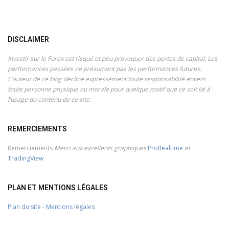
DISCLAIMER
Investir sur le Forex est risqué et peu provoquer des pertes de capital. Les
performances passées ne présument pas les performances futures.
L'auteur de ce blog décline expressément toute responsabilité envers
toute personne physique ou morale pour quelque motif que ce soit lié à
l’usage du contenu de ce site.
REMERCIEMENTS
Remerciements
Merci aux excellents graphiques
ProRealtime
et
TradingView
PLAN ET MENTIONS LÉGALES
Plan du site
-
Mentions légales