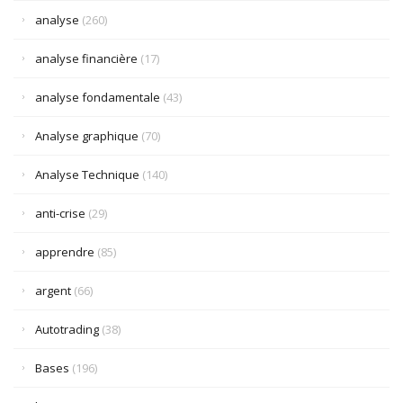
analyse
(260)
analyse financière
(17)
analyse fondamentale
(43)
Analyse graphique
(70)
Analyse Technique
(140)
anti-crise
(29)
apprendre
(85)
argent
(66)
Autotrading
(38)
Bases
(196)