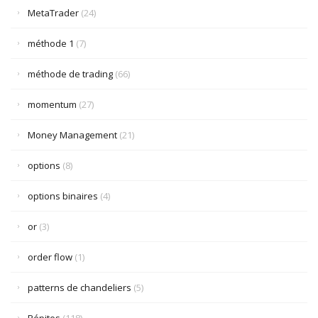
MetaTrader
(24)
méthode 1
(7)
méthode de trading
(66)
momentum
(27)
Money Management
(21)
options
(8)
options binaires
(4)
or
(3)
order flow
(1)
patterns de chandeliers
(5)