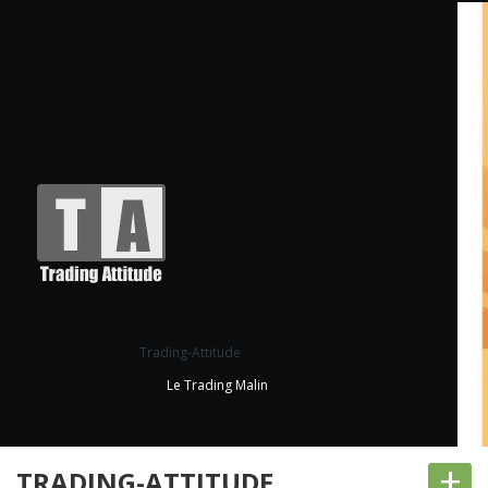
Trading-Attitude
Le Trading Malin
+
TRADING-ATTITUDE