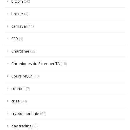
bitcoin
(50)
broker
(4)
carnaval
(11)
CFD
(1)
Chartisme
(32)
Chroniques du Screener TA
(18)
Cours MQL4
(10)
courtier
(7)
crise
(54)
crypto-monnaie
(64)
day trading
(26)