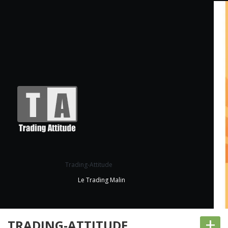
Trading-Attitude
Le Trading Malin
+
TRADING-ATTITUDE