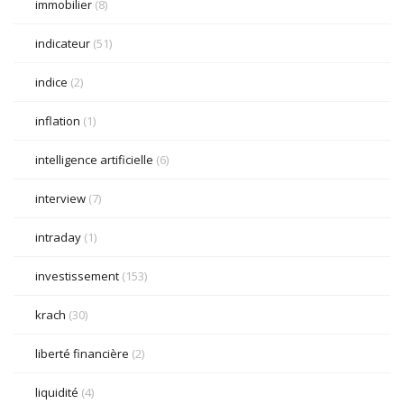
immobilier
(8)
indicateur
(51)
indice
(2)
inflation
(1)
intelligence artificielle
(6)
interview
(7)
intraday
(1)
investissement
(153)
krach
(30)
liberté financière
(2)
liquidité
(4)