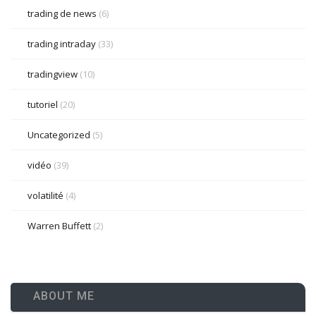
trading de news
(6)
trading intraday
(33)
tradingview
(10)
tutoriel
(20)
Uncategorized
(5)
vidéo
(39)
volatilité
(4)
Warren Buffett
(2)
ABOUT ME