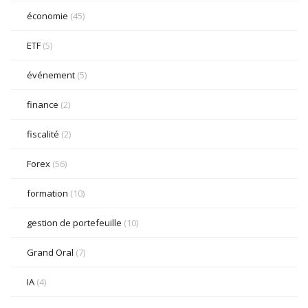
économie
(45)
ETF
(5)
événement
(5)
finance
(2)
fiscalité
(2)
Forex
(56)
formation
(10)
gestion de portefeuille
(10)
Grand Oral
(7)
IA
(4)