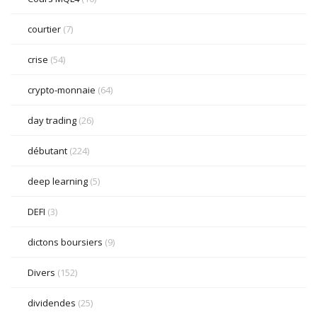
courtier
(7)
crise
(54)
crypto-monnaie
(64)
day trading
(26)
débutant
(224)
deep learning
(5)
DEFI
(3)
dictons boursiers
(9)
Divers
(152)
dividendes
(25)