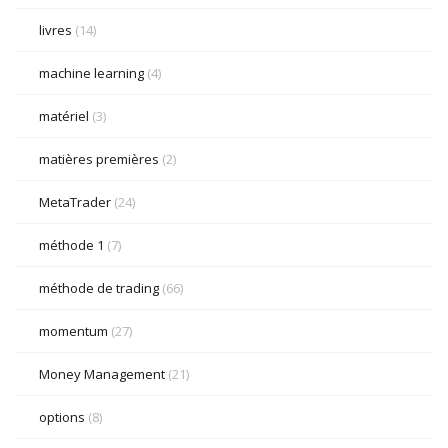
livres
(14)
machine learning
(4)
matériel
(3)
matières premières
(2)
MetaTrader
(24)
méthode 1
(7)
méthode de trading
(66)
momentum
(27)
Money Management
(21)
options
(8)