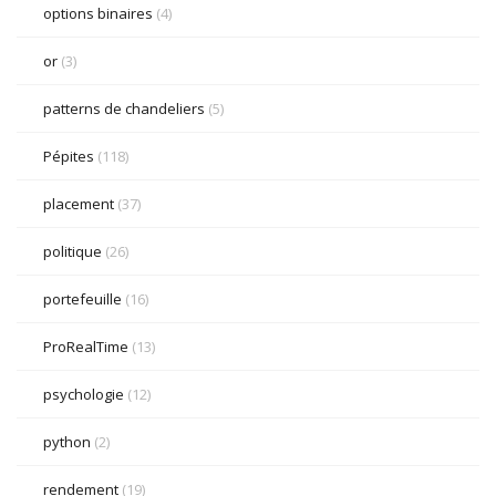
options binaires
(4)
or
(3)
patterns de chandeliers
(5)
Pépites
(118)
placement
(37)
politique
(26)
portefeuille
(16)
ProRealTime
(13)
psychologie
(12)
python
(2)
rendement
(19)