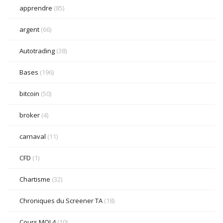
apprendre
(85)
argent
(66)
Autotrading
(38)
Bases
(196)
bitcoin
(50)
broker
(4)
carnaval
(11)
CFD
(1)
Chartisme
(32)
Chroniques du Screener TA
(18)
Cours MQL4
(10)