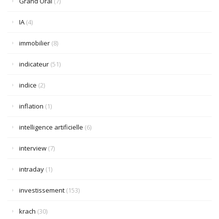
Grand Oral
(7)
IA
(4)
immobilier
(8)
indicateur
(51)
indice
(2)
inflation
(1)
intelligence artificielle
(6)
interview
(7)
intraday
(1)
investissement
(153)
krach
(30)