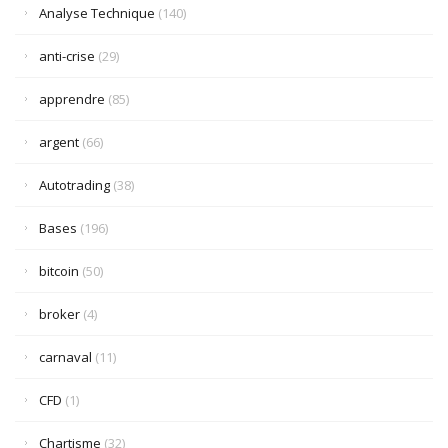
Analyse Technique
(140)
anti-crise
(29)
apprendre
(85)
argent
(66)
Autotrading
(38)
Bases
(196)
bitcoin
(50)
broker
(4)
carnaval
(11)
CFD
(1)
Chartisme
(32)