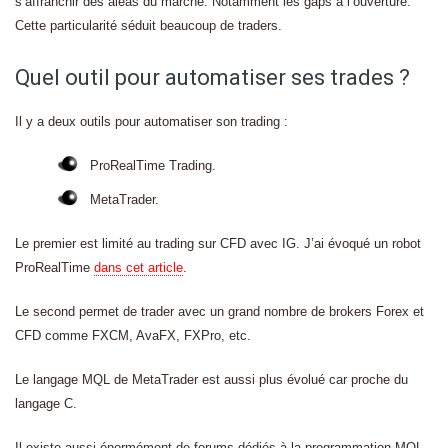
s’affranchir des aléas du marché. Notamment les gaps à l’ouverture.
Cette particularité séduit beaucoup de traders.
Quel outil pour automatiser ses trades ?
Il y a deux outils pour automatiser son trading :
ProRealTime Trading.
MetaTrader.
Le premier est limité au trading sur CFD avec IG. J’ai évoqué un robot
ProRealTime
dans cet article
.
Le second permet de trader avec un grand nombre de brokers Forex et
CFD comme FXCM, AvaFX, FXPro, etc.
Le langage MQL de MetaTrader est aussi plus évolué car proche du
langage C.
Il existe aussi énormément de forums dédiés à la programmation MQL.