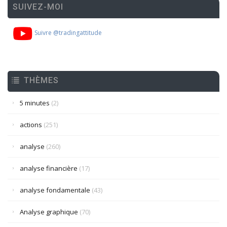
SUIVEZ-MOI
Suivre @tradingattitude
THÈMES
5 minutes
(2)
actions
(251)
analyse
(260)
analyse financière
(17)
analyse fondamentale
(43)
Analyse graphique
(70)