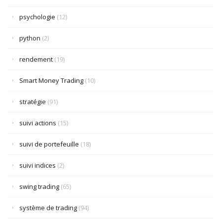
psychologie
(12)
python
(2)
rendement
(19)
Smart Money Trading
(10)
stratégie
(91)
suivi actions
(15)
suivi de portefeuille
(18)
suivi indices
(2)
swing trading
(65)
système de trading
(94)