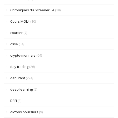
Chroniques du Screener TA
(18)
Cours MQL4
(10)
courtier
(7)
crise
(54)
crypto-monnaie
(64)
day trading
(26)
débutant
(224)
deep learning
(5)
DEFI
(3)
dictons boursiers
(9)