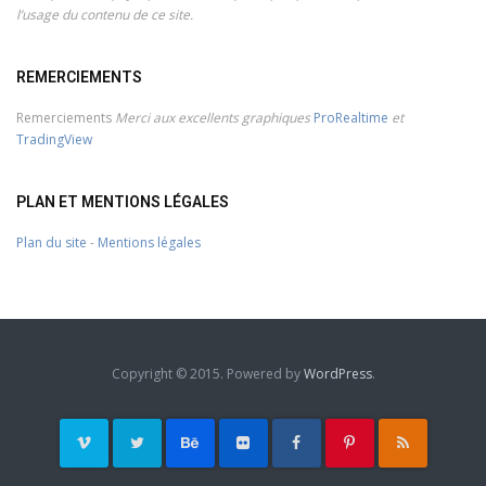
l’usage du contenu de ce site.
REMERCIEMENTS
Remerciements
Merci aux excellents graphiques
ProRealtime
et
TradingView
PLAN ET MENTIONS LÉGALES
Plan du site
-
Mentions légales
Copyright © 2015. Powered by
WordPress
.