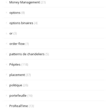
Money Management
(21)
options
(8)
options binaires
(4)
or
(3)
order flow
(1)
patterns de chandeliers
(5)
Pépites
(118)
placement
(37)
politique
(26)
portefeuille
(16)
ProRealTime
(13)