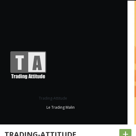
Trading-Attitude
Le Trading Malin
+
TRADING-ATTITUDE