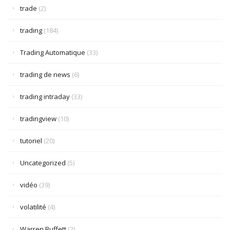
trade
(2)
trading
(184)
Trading Automatique
(33)
trading de news
(6)
trading intraday
(33)
tradingview
(10)
tutoriel
(20)
Uncategorized
(5)
vidéo
(39)
volatilité
(4)
Warren Buffett
(2)