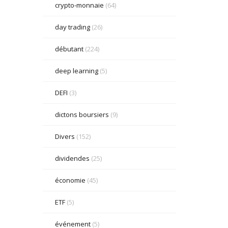
crypto-monnaie
(64)
day trading
(26)
débutant
(224)
deep learning
(5)
DEFI
(3)
dictons boursiers
(9)
Divers
(152)
dividendes
(25)
économie
(45)
ETF
(5)
événement
(5)