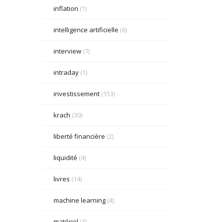
inflation
(1)
intelligence artificielle
(6)
interview
(7)
intraday
(1)
investissement
(153)
krach
(30)
liberté financière
(2)
liquidité
(4)
livres
(14)
machine learning
(4)
matériel
(3)