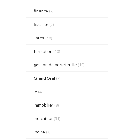
finance
(2)
fiscalité
(2)
Forex
(56)
formation
(10)
gestion de portefeuille
(10)
Grand Oral
(7)
IA
(4)
immobilier
(8)
indicateur
(51)
indice
(2)