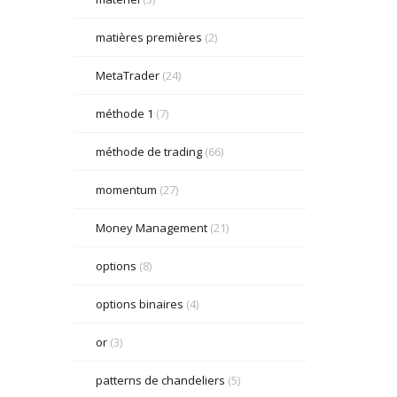
matières premières
(2)
MetaTrader
(24)
méthode 1
(7)
méthode de trading
(66)
momentum
(27)
Money Management
(21)
options
(8)
options binaires
(4)
or
(3)
patterns de chandeliers
(5)