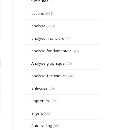
5 minutes
(2)
actions
(251)
analyse
(260)
analyse financière
(17)
analyse fondamentale
(43)
Analyse graphique
(70)
el datetime=""> <em> <i> <q cite=""> <strike> <strong>
Analyse Technique
(140)
anti-crise
(29)
apprendre
(85)
argent
(66)
Autotrading
(38)