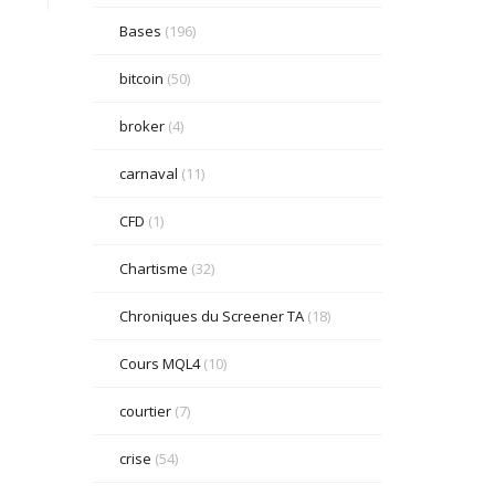
Bases
(196)
bitcoin
(50)
broker
(4)
carnaval
(11)
CFD
(1)
Chartisme
(32)
Chroniques du Screener TA
(18)
Cours MQL4
(10)
courtier
(7)
crise
(54)