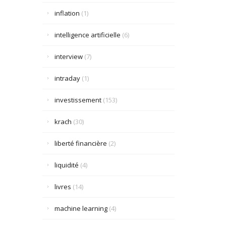
inflation
(1)
intelligence artificielle
(6)
interview
(7)
intraday
(1)
investissement
(153)
krach
(30)
liberté financière
(2)
liquidité
(4)
livres
(14)
machine learning
(4)