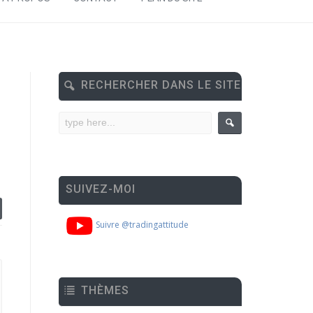
RECHERCHER DANS LE SITE
SUIVEZ-MOI
Suivre @tradingattitude
THÈMES