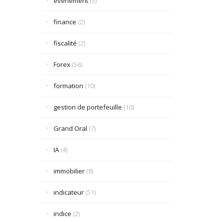
événement
(5)
finance
(2)
fiscalité
(2)
Forex
(56)
formation
(10)
gestion de portefeuille
(10)
Grand Oral
(7)
IA
(4)
immobilier
(8)
indicateur
(51)
indice
(2)