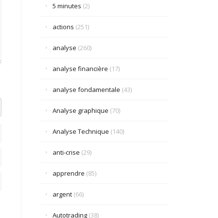
5 minutes
(2)
actions
(251)
analyse
(260)
analyse financière
(17)
analyse fondamentale
(43)
el datetime=""> <em> <i> <q cite=""> <strike> <strong>
Analyse graphique
(70)
Analyse Technique
(140)
anti-crise
(29)
apprendre
(85)
argent
(66)
Autotrading
(38)