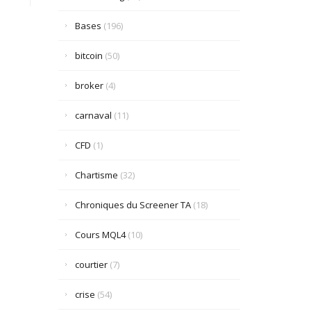
Bases
(196)
bitcoin
(50)
broker
(4)
carnaval
(11)
CFD
(1)
Chartisme
(32)
Chroniques du Screener TA
(18)
Cours MQL4
(10)
courtier
(7)
crise
(54)