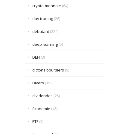
crypto-monnaie
(64)
day trading
(26)
débutant
(224)
deep learning
(5)
DEFI
(3)
dictons boursiers
(9)
Divers
(152)
dividendes
(25)
économie
(45)
ETF
(5)