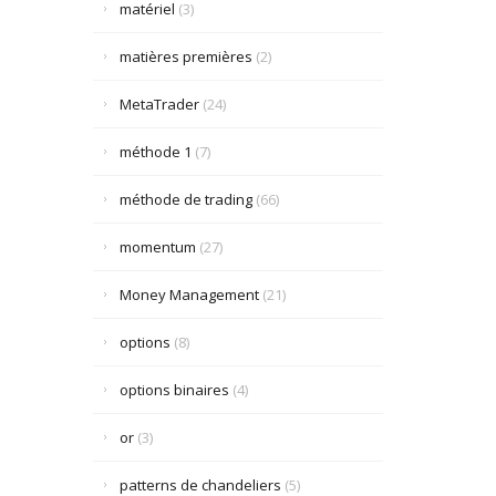
matériel
(3)
matières premières
(2)
MetaTrader
(24)
méthode 1
(7)
méthode de trading
(66)
momentum
(27)
Money Management
(21)
options
(8)
options binaires
(4)
or
(3)
patterns de chandeliers
(5)