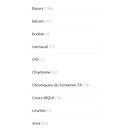
Bases
(196)
bitcoin
(50)
broker
(4)
carnaval
(11)
CFD
(1)
Chartisme
(32)
Chroniques du Screener TA
(18)
Cours MQL4
(10)
courtier
(7)
crise
(54)