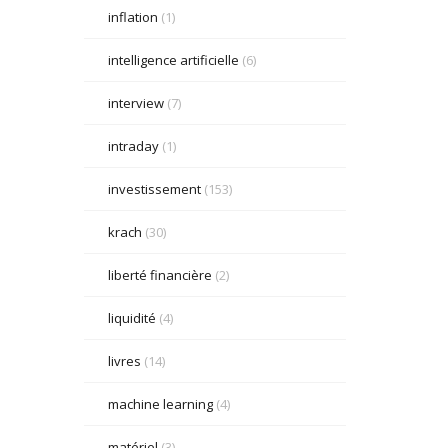
inflation
(1)
intelligence artificielle
(6)
interview
(7)
intraday
(1)
investissement
(153)
krach
(30)
liberté financière
(2)
liquidité
(4)
livres
(14)
machine learning
(4)
matériel
(3)