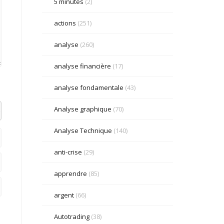
5 minutes
(2)
actions
(251)
analyse
(260)
analyse financière
(17)
analyse fondamentale
(43)
Analyse graphique
(70)
el datetime=""> <em> <i> <q cite=""> <strike> <strong>
Analyse Technique
(140)
anti-crise
(29)
apprendre
(85)
argent
(66)
Autotrading
(38)