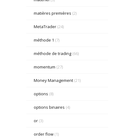
matières premières
(2)
MetaTrader
(24)
méthode 1
(7)
méthode de trading
(66)
momentum
(27)
Money Management
(21)
options
(8)
options binaires
(4)
or
(3)
order flow
(1)