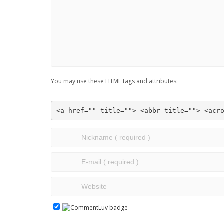
You may use these HTML tags and attributes:
<a href="" title=""> <abbr title=""> <acr