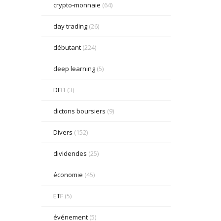
crypto-monnaie
(64)
day trading
(26)
débutant
(224)
deep learning
(5)
DEFI
(3)
dictons boursiers
(9)
Divers
(152)
dividendes
(25)
économie
(45)
ETF
(5)
événement
(5)