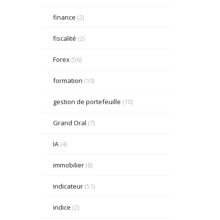
finance
(2)
fiscalité
(2)
Forex
(56)
formation
(10)
gestion de portefeuille
(10)
Grand Oral
(7)
IA
(4)
immobilier
(8)
indicateur
(51)
indice
(2)