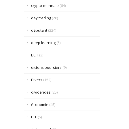
crypto-monnaie
(64)
day trading
(26)
débutant
(224)
deep learning
(5)
DEFI
(3)
dictons boursiers
(9)
Divers
(152)
dividendes
(25)
économie
(45)
ETF
(5)