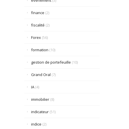
événement
(5)
finance
(2)
fiscalité
(2)
Forex
(56)
formation
(10)
gestion de portefeuille
(10)
Grand Oral
(7)
IA
(4)
immobilier
(8)
indicateur
(51)
indice
(2)