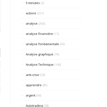
5 minutes
(2)
actions
(251)
analyse
(260)
analyse financière
(17)
analyse fondamentale
(43)
el datetime=""> <em> <i> <q cite=""> <strike> <strong>
Analyse graphique
(70)
Analyse Technique
(140)
anti-crise
(29)
apprendre
(85)
argent
(66)
Autotrading
(38)