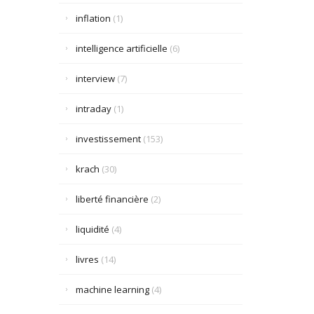
inflation
(1)
intelligence artificielle
(6)
interview
(7)
intraday
(1)
investissement
(153)
krach
(30)
liberté financière
(2)
liquidité
(4)
livres
(14)
machine learning
(4)