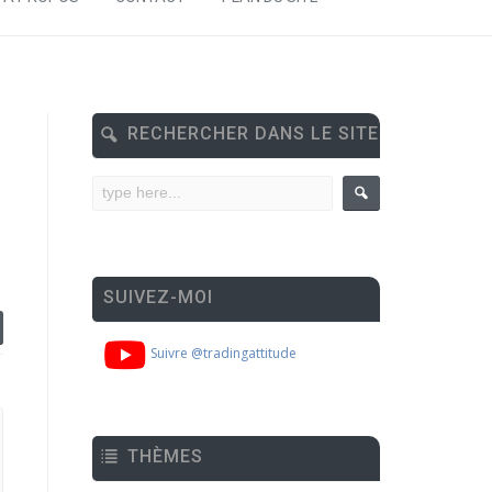
RECHERCHER DANS LE SITE
SUIVEZ-MOI
Suivre @tradingattitude
THÈMES