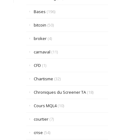
Bases
(196)
bitcoin
(50)
broker
(4)
carnaval
(11)
CFD
(1)
Chartisme
(32)
Chroniques du Screener TA
(18)
Cours MQL4
(10)
courtier
(7)
crise
(54)