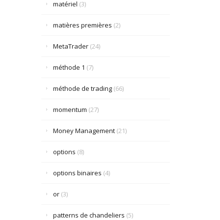
matériel
(3)
matières premières
(2)
MetaTrader
(24)
méthode 1
(7)
méthode de trading
(66)
momentum
(27)
Money Management
(21)
options
(8)
options binaires
(4)
or
(3)
patterns de chandeliers
(5)