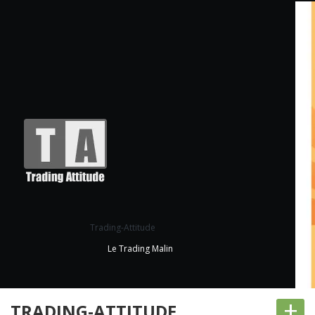
Trading-Attitude
Le Trading Malin
+
TRADING-ATTITUDE