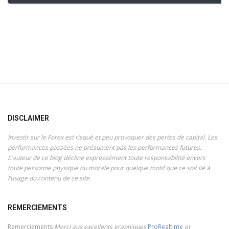
DISCLAIMER
Investir sur le Forex est risqué et peu provoquer des pertes de capital. Les
performances passées ne présument pas les performances futures.
L'auteur de ce blog décline expressément toute responsabilité envers
toute personne physique ou morale pour quelque motif que ce soit lié à
l’usage du contenu de ce site.
REMERCIEMENTS
Remerciements
Merci aux excellents graphiques
ProRealtime
et