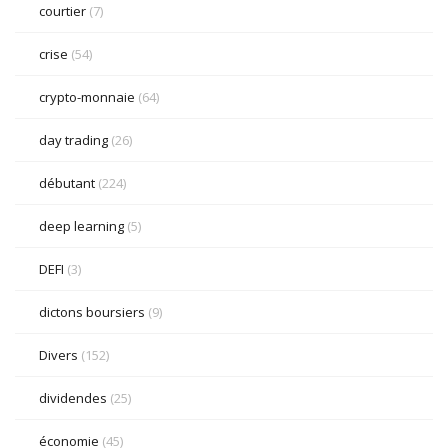
courtier
(7)
crise
(54)
crypto-monnaie
(64)
day trading
(26)
débutant
(224)
deep learning
(5)
DEFI
(3)
dictons boursiers
(9)
Divers
(152)
dividendes
(25)
économie
(45)