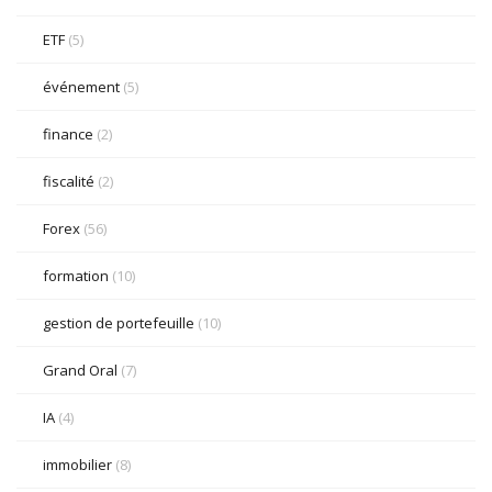
ETF
(5)
événement
(5)
finance
(2)
fiscalité
(2)
Forex
(56)
formation
(10)
gestion de portefeuille
(10)
Grand Oral
(7)
IA
(4)
immobilier
(8)