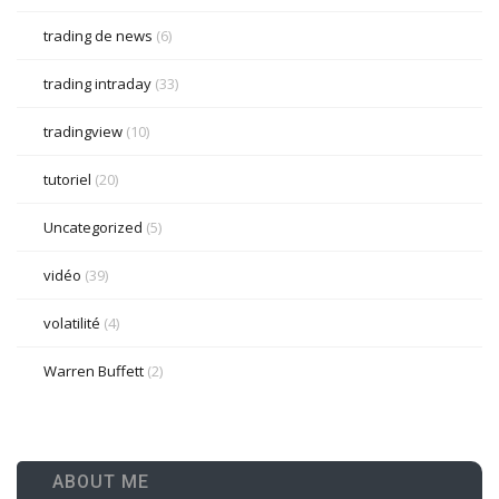
trading de news
(6)
trading intraday
(33)
tradingview
(10)
tutoriel
(20)
Uncategorized
(5)
vidéo
(39)
volatilité
(4)
Warren Buffett
(2)
ABOUT ME