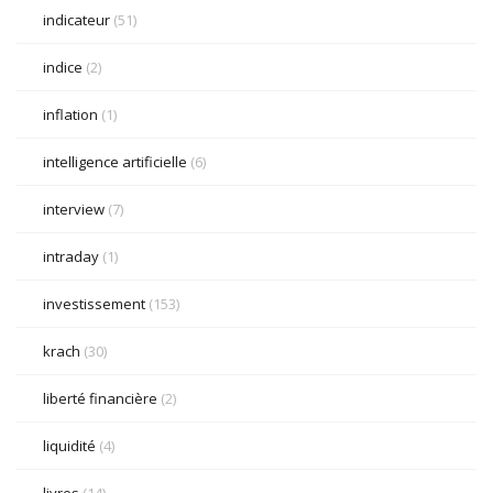
indicateur
(51)
indice
(2)
inflation
(1)
intelligence artificielle
(6)
interview
(7)
intraday
(1)
investissement
(153)
krach
(30)
liberté financière
(2)
liquidité
(4)