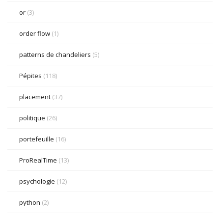
or
(3)
order flow
(1)
patterns de chandeliers
(5)
Pépites
(118)
placement
(37)
politique
(26)
portefeuille
(16)
ProRealTime
(13)
psychologie
(12)
python
(2)