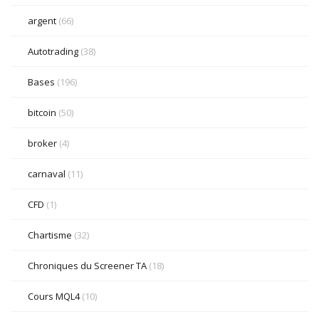
argent
(66)
Autotrading
(38)
Bases
(196)
bitcoin
(50)
broker
(4)
carnaval
(11)
CFD
(1)
Chartisme
(32)
Chroniques du Screener TA
(18)
Cours MQL4
(10)