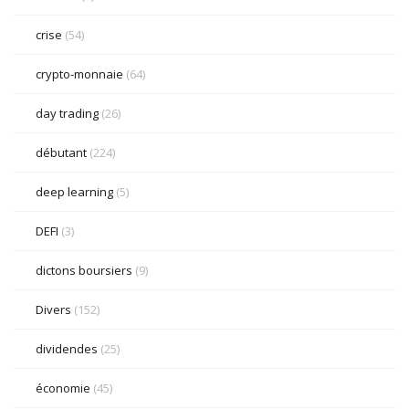
crise
(54)
crypto-monnaie
(64)
day trading
(26)
débutant
(224)
deep learning
(5)
DEFI
(3)
dictons boursiers
(9)
Divers
(152)
dividendes
(25)
économie
(45)