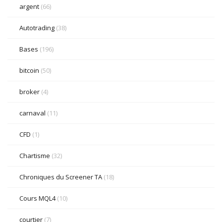
argent
(66)
Autotrading
(38)
Bases
(196)
bitcoin
(50)
broker
(4)
carnaval
(11)
CFD
(1)
Chartisme
(32)
Chroniques du Screener TA
(18)
Cours MQL4
(10)
courtier
(7)