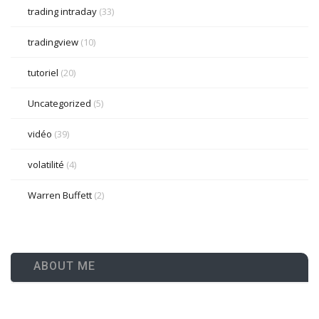
trading intraday
(33)
tradingview
(10)
tutoriel
(20)
Uncategorized
(5)
vidéo
(39)
volatilité
(4)
Warren Buffett
(2)
ABOUT ME