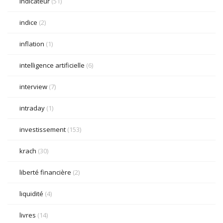
indicateur
(51)
indice
(2)
inflation
(1)
intelligence artificielle
(6)
interview
(7)
intraday
(1)
investissement
(153)
krach
(30)
liberté financière
(2)
liquidité
(4)
livres
(14)