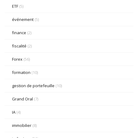
ETF
(5)
événement
(5)
finance
(2)
fiscalité
(2)
Forex
(56)
formation
(10)
gestion de portefeuille
(10)
Grand Oral
(7)
IA
(4)
immobilier
(8)