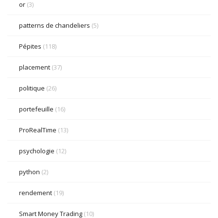
or
(3)
patterns de chandeliers
(5)
Pépites
(118)
placement
(37)
politique
(26)
portefeuille
(16)
ProRealTime
(13)
psychologie
(12)
python
(2)
rendement
(19)
Smart Money Trading
(10)