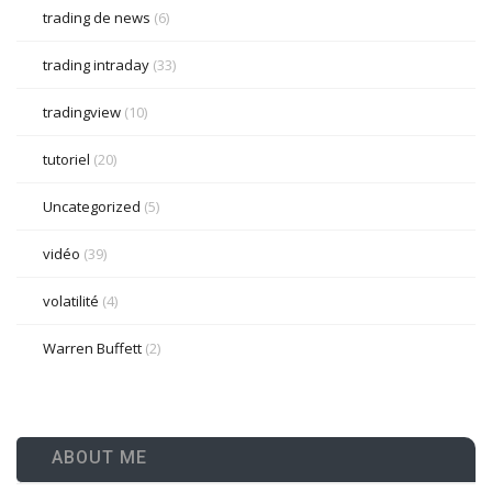
trading de news
(6)
trading intraday
(33)
tradingview
(10)
tutoriel
(20)
Uncategorized
(5)
vidéo
(39)
volatilité
(4)
Warren Buffett
(2)
ABOUT ME