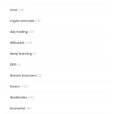
crise
(54)
crypto-monnaie
(64)
day trading
(26)
débutant
(224)
deep learning
(5)
DEFI
(3)
dictons boursiers
(9)
Divers
(152)
dividendes
(25)
économie
(45)