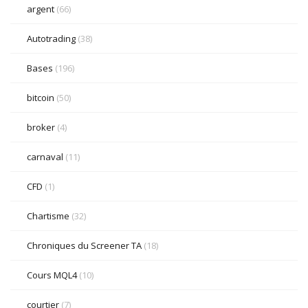
argent
(66)
Autotrading
(38)
Bases
(196)
bitcoin
(50)
broker
(4)
carnaval
(11)
CFD
(1)
Chartisme
(32)
Chroniques du Screener TA
(18)
Cours MQL4
(10)
courtier
(7)