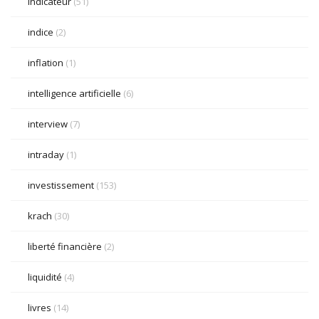
indicateur
(51)
indice
(2)
inflation
(1)
intelligence artificielle
(6)
interview
(7)
intraday
(1)
investissement
(153)
krach
(30)
liberté financière
(2)
liquidité
(4)
livres
(14)