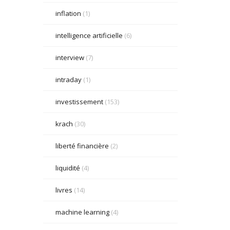
inflation
(1)
intelligence artificielle
(6)
interview
(7)
intraday
(1)
investissement
(153)
krach
(30)
liberté financière
(2)
liquidité
(4)
livres
(14)
machine learning
(4)