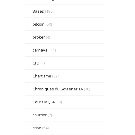
Bases
(196)
bitcoin
(50)
broker
(4)
carnaval
(11)
CFD
(1)
Chartisme
(32)
Chroniques du Screener TA
(18)
Cours MQL4
(10)
courtier
(7)
crise
(54)