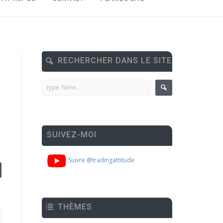
RECHERCHER DANS LE SITE
SUIVEZ-MOI
Suivre @tradingattitude
THÈMES