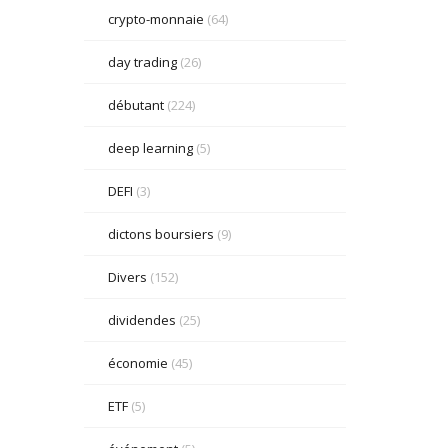
crypto-monnaie
(64)
day trading
(26)
débutant
(224)
deep learning
(5)
DEFI
(3)
dictons boursiers
(9)
Divers
(152)
dividendes
(25)
économie
(45)
ETF
(5)