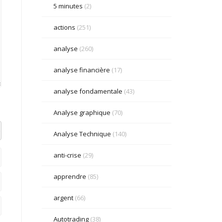
5 minutes
(2)
actions
(251)
analyse
(260)
analyse financière
(17)
analyse fondamentale
(43)
Analyse graphique
(70)
el datetime=""> <em> <i> <q cite=""> <strike> <strong>
Analyse Technique
(140)
anti-crise
(29)
apprendre
(85)
argent
(66)
Autotrading
(38)