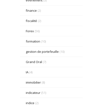
événement
(5)
finance
(2)
fiscalité
(2)
Forex
(56)
formation
(10)
gestion de portefeuille
(10)
Grand Oral
(7)
IA
(4)
immobilier
(8)
indicateur
(51)
indice
(2)