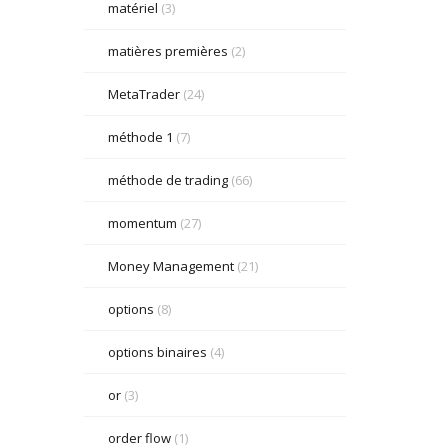
matériel
(3)
matières premières
(2)
MetaTrader
(24)
méthode 1
(7)
méthode de trading
(66)
momentum
(27)
Money Management
(21)
options
(8)
options binaires
(4)
or
(3)
order flow
(1)