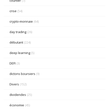
courtier
(7)
crise
(54)
crypto-monnaie
(64)
day trading
(26)
débutant
(224)
deep learning
(5)
DEFI
(3)
dictons boursiers
(9)
Divers
(152)
dividendes
(25)
économie
(45)