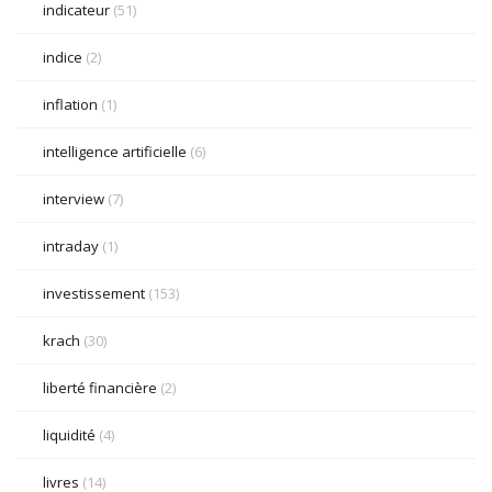
indicateur
(51)
indice
(2)
inflation
(1)
intelligence artificielle
(6)
interview
(7)
intraday
(1)
investissement
(153)
krach
(30)
liberté financière
(2)
liquidité
(4)
livres
(14)