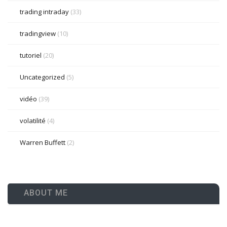
trading intraday
(33)
tradingview
(10)
tutoriel
(20)
Uncategorized
(5)
vidéo
(39)
volatilité
(4)
Warren Buffett
(2)
ABOUT ME