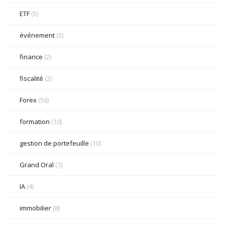
ETF
(5)
événement
(5)
finance
(2)
fiscalité
(2)
Forex
(56)
formation
(10)
gestion de portefeuille
(10)
Grand Oral
(7)
IA
(4)
immobilier
(8)