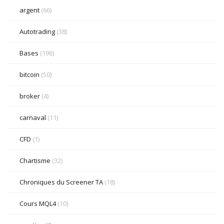
argent
(66)
Autotrading
(38)
Bases
(196)
bitcoin
(50)
broker
(4)
carnaval
(11)
CFD
(1)
Chartisme
(32)
Chroniques du Screener TA
(18)
Cours MQL4
(10)