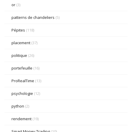
or
(3)
patterns de chandeliers
(5)
Pépites
(118)
placement
(37)
politique
(26)
portefeuille
(16)
ProRealTime
(13)
psychologie
(12)
python
(2)
rendement
(19)
Smart Money Trading
(10)