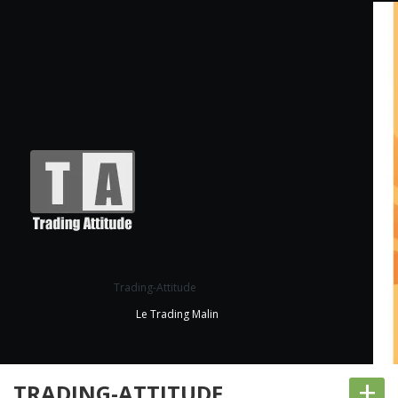
Trading-Attitude
Le Trading Malin
+
TRADING-ATTITUDE