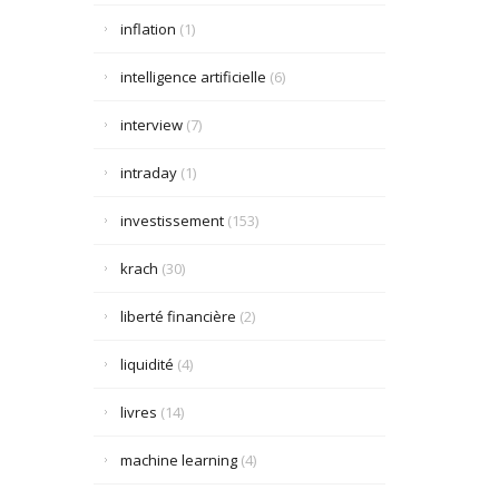
inflation
(1)
intelligence artificielle
(6)
interview
(7)
intraday
(1)
investissement
(153)
krach
(30)
liberté financière
(2)
liquidité
(4)
livres
(14)
machine learning
(4)