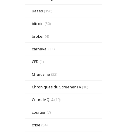
Bases
(196)
bitcoin
(50)
broker
(4)
carnaval
(11)
CFD
(1)
Chartisme
(32)
Chroniques du Screener TA
(18)
Cours MQL4
(10)
courtier
(7)
crise
(54)