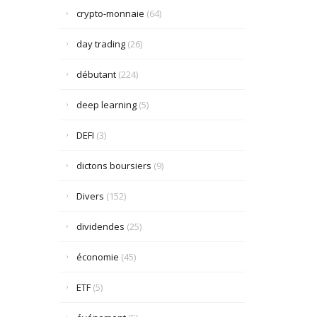
crypto-monnaie
(64)
day trading
(26)
débutant
(224)
deep learning
(5)
DEFI
(3)
dictons boursiers
(9)
Divers
(152)
dividendes
(25)
économie
(45)
ETF
(5)