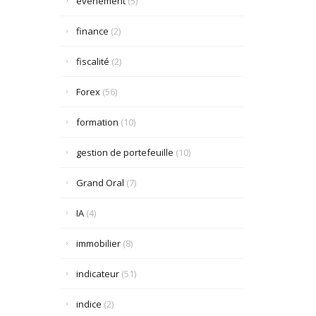
événement
(5)
finance
(2)
fiscalité
(2)
Forex
(56)
formation
(10)
gestion de portefeuille
(10)
Grand Oral
(7)
IA
(4)
immobilier
(8)
indicateur
(51)
indice
(2)