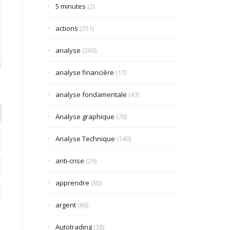
5 minutes
(2)
actions
(251)
analyse
(260)
analyse financière
(17)
analyse fondamentale
(43)
el datetime=""> <em> <i> <q cite=""> <strike> <strong>
Analyse graphique
(70)
Analyse Technique
(140)
anti-crise
(29)
apprendre
(85)
argent
(66)
Autotrading
(38)