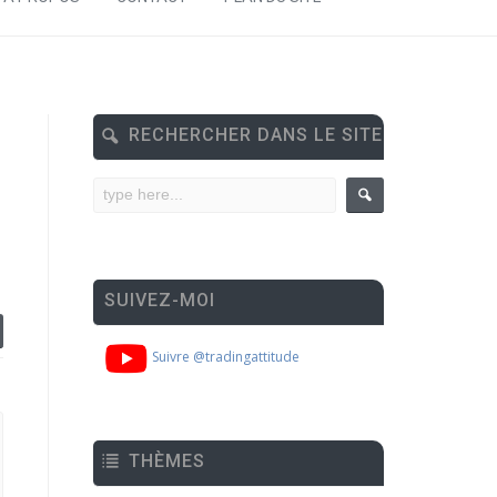
RECHERCHER DANS LE SITE
SUIVEZ-MOI
Suivre @tradingattitude
THÈMES