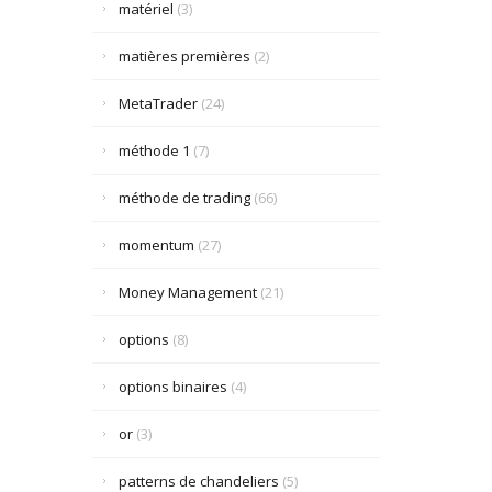
matériel
(3)
matières premières
(2)
MetaTrader
(24)
méthode 1
(7)
méthode de trading
(66)
momentum
(27)
Money Management
(21)
options
(8)
options binaires
(4)
or
(3)
patterns de chandeliers
(5)