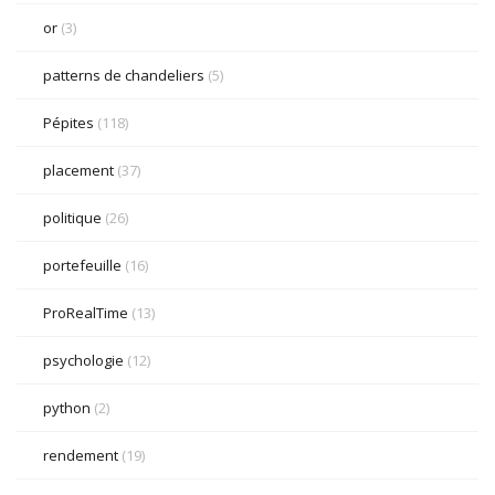
or
(3)
patterns de chandeliers
(5)
Pépites
(118)
placement
(37)
politique
(26)
portefeuille
(16)
ProRealTime
(13)
psychologie
(12)
python
(2)
rendement
(19)