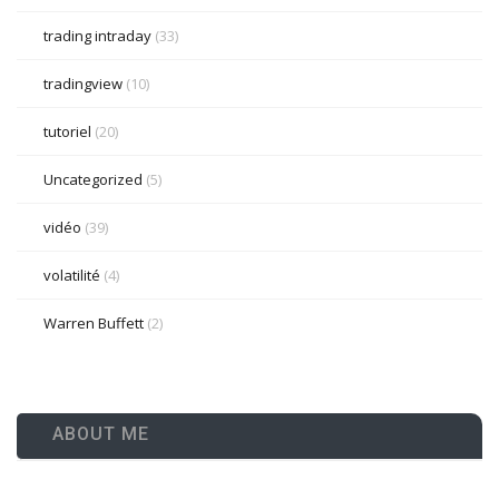
trading intraday
(33)
tradingview
(10)
tutoriel
(20)
Uncategorized
(5)
vidéo
(39)
volatilité
(4)
Warren Buffett
(2)
ABOUT ME