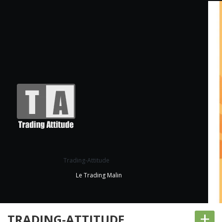
Trading-Attitude
Le Trading Malin
+
TRADING-ATTITUDE