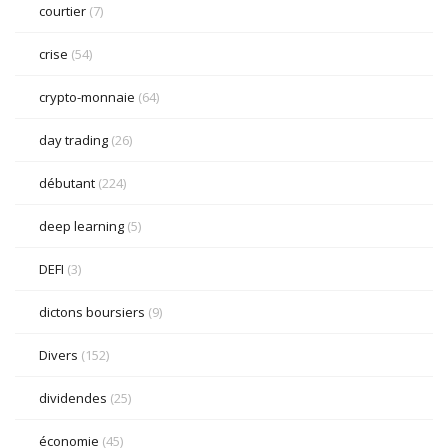
courtier
(7)
crise
(54)
crypto-monnaie
(64)
day trading
(26)
débutant
(224)
deep learning
(5)
DEFI
(3)
dictons boursiers
(9)
Divers
(152)
dividendes
(25)
économie
(45)