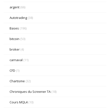
argent
(66)
Autotrading
(38)
Bases
(196)
bitcoin
(50)
broker
(4)
carnaval
(11)
CFD
(1)
Chartisme
(32)
Chroniques du Screener TA
(18)
Cours MQL4
(10)