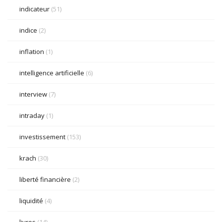
indicateur
(51)
indice
(2)
inflation
(1)
intelligence artificielle
(6)
interview
(7)
intraday
(1)
investissement
(153)
krach
(30)
liberté financière
(2)
liquidité
(4)