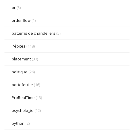
or
(3)
order flow
(1)
patterns de chandeliers
(5)
Pépites
(118)
placement
(37)
politique
(26)
portefeuille
(16)
ProRealTime
(13)
psychologie
(12)
python
(2)