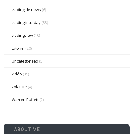
trading de news
(6)
trading intraday
(33)
tradingview
(10)
tutoriel
(20)
Uncategorized
(5)
vidéo
(39)
volatilité
(4)
Warren Buffett
(2)
ABOUT ME