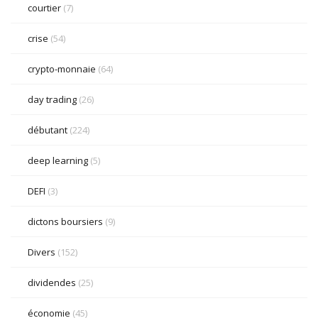
courtier
(7)
crise
(54)
crypto-monnaie
(64)
day trading
(26)
débutant
(224)
deep learning
(5)
DEFI
(3)
dictons boursiers
(9)
Divers
(152)
dividendes
(25)
économie
(45)