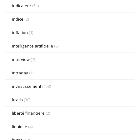
indicateur
(51)
indice
(2)
inflation
(1)
intelligence artificielle
(6)
interview
(7)
intraday
(1)
investissement
(153)
krach
(30)
liberté financière
(2)
liquidité
(4)