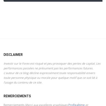
DISCLAIMER
Investir sur le Forex est risqué et peu provoquer des pertes de capital. Les
performances passées ne présument pas les performances futures.
L'auteur de ce blog décline expressément toute responsabilité envers
toute personne physique ou morale pour quelque motif que ce soit lié à
l’usage du contenu de ce site.
REMERCIEMENTS
Remerciements
Merci aux excellents graphiques
ProRealtime
et