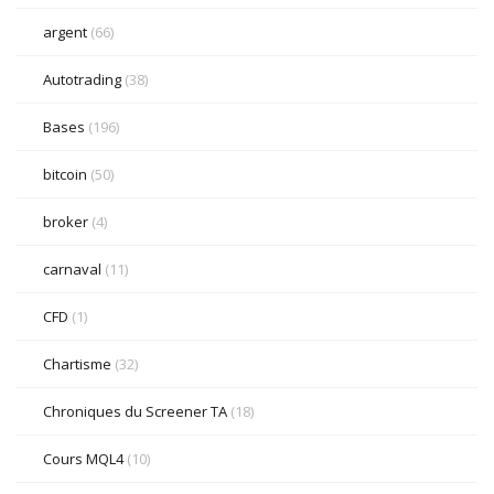
argent
(66)
Autotrading
(38)
Bases
(196)
bitcoin
(50)
broker
(4)
carnaval
(11)
CFD
(1)
Chartisme
(32)
Chroniques du Screener TA
(18)
Cours MQL4
(10)