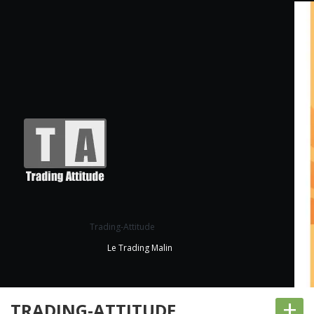
Trading-Attitude
Le Trading Malin
+
TRADING-ATTITUDE