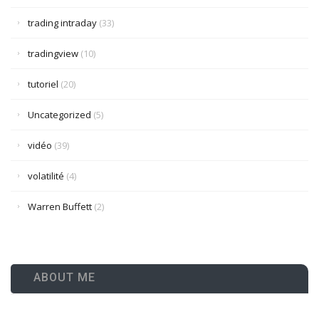
trading intraday
(33)
tradingview
(10)
tutoriel
(20)
Uncategorized
(5)
vidéo
(39)
volatilité
(4)
Warren Buffett
(2)
ABOUT ME