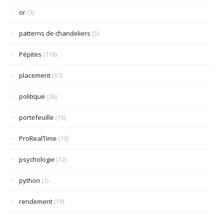
or
(3)
patterns de chandeliers
(5)
Pépites
(118)
placement
(37)
politique
(26)
portefeuille
(16)
ProRealTime
(13)
psychologie
(12)
python
(2)
rendement
(19)