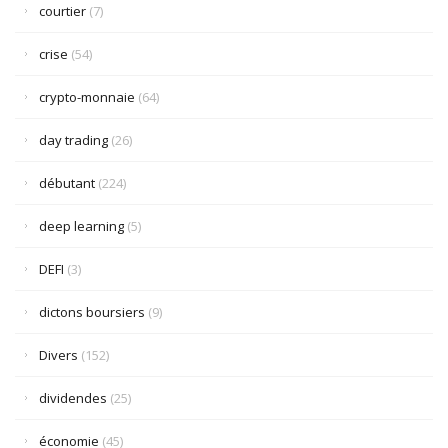
courtier
(7)
crise
(54)
crypto-monnaie
(64)
day trading
(26)
débutant
(224)
deep learning
(5)
DEFI
(3)
dictons boursiers
(9)
Divers
(152)
dividendes
(25)
économie
(45)