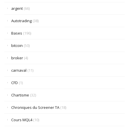
argent
(66)
Autotrading
(38)
Bases
(196)
bitcoin
(50)
broker
(4)
carnaval
(11)
CFD
(1)
Chartisme
(32)
Chroniques du Screener TA
(18)
Cours MQL4
(10)