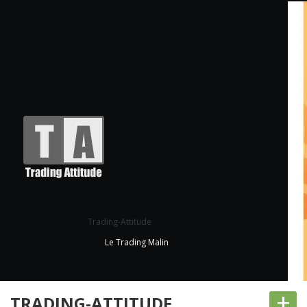
Trading-Attitude
Le Trading Malin
+
TRADING-ATTITUDE