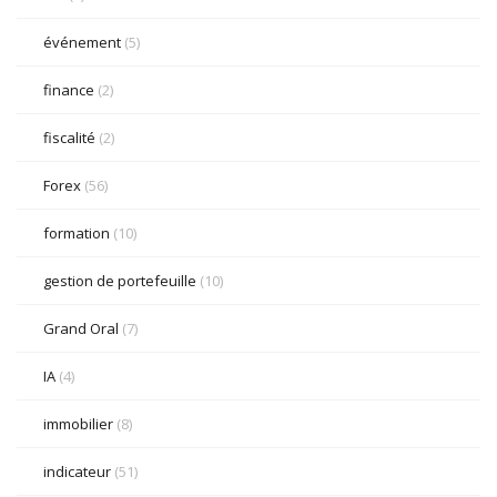
événement
(5)
finance
(2)
fiscalité
(2)
Forex
(56)
formation
(10)
gestion de portefeuille
(10)
Grand Oral
(7)
IA
(4)
immobilier
(8)
indicateur
(51)