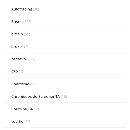
Autotrading
(38)
Bases
(196)
bitcoin
(50)
broker
(4)
carnaval
(11)
CFD
(1)
Chartisme
(32)
Chroniques du Screener TA
(18)
Cours MQL4
(10)
courtier
(7)