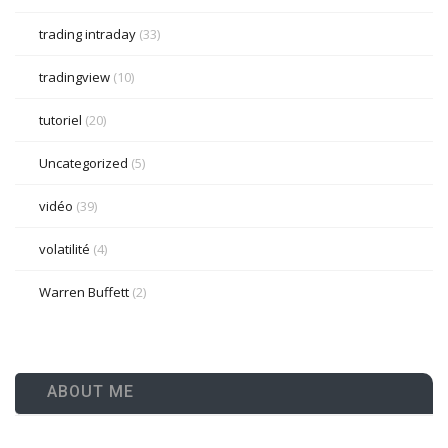
trading intraday
(33)
tradingview
(10)
tutoriel
(20)
Uncategorized
(5)
vidéo
(39)
volatilité
(4)
Warren Buffett
(2)
ABOUT ME