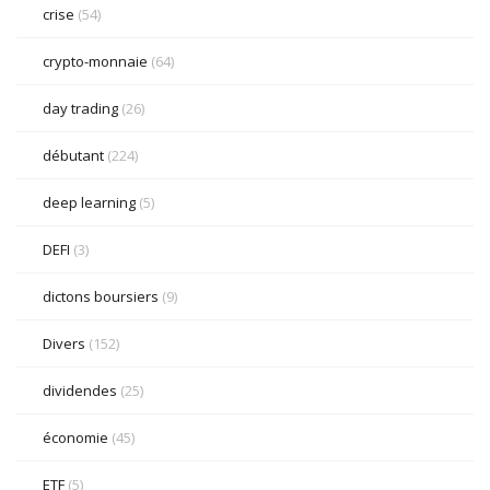
crise
(54)
crypto-monnaie
(64)
day trading
(26)
débutant
(224)
deep learning
(5)
DEFI
(3)
dictons boursiers
(9)
Divers
(152)
dividendes
(25)
économie
(45)
ETF
(5)