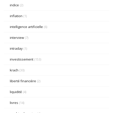
indice
(2)
inflation
(1)
intelligence artificielle
(6)
interview
(7)
intraday
(1)
investissement
(153)
krach
(30)
liberté financière
(2)
liquidité
(4)
livres
(14)