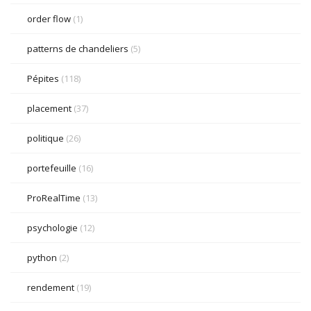
order flow
(1)
patterns de chandeliers
(5)
Pépites
(118)
placement
(37)
politique
(26)
portefeuille
(16)
ProRealTime
(13)
psychologie
(12)
python
(2)
rendement
(19)