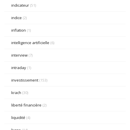
indicateur
(51)
indice
(2)
inflation
(1)
intelligence artificielle
(6)
interview
(7)
intraday
(1)
investissement
(153)
krach
(30)
liberté financière
(2)
liquidité
(4)