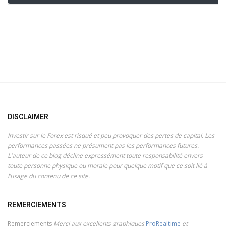
DISCLAIMER
Investir sur le Forex est risqué et peu provoquer des pertes de capital. Les
performances passées ne présument pas les performances futures.
L'auteur de ce blog décline expressément toute responsabilité envers
toute personne physique ou morale pour quelque motif que ce soit lié à
l’usage du contenu de ce site.
REMERCIEMENTS
Remerciements
Merci aux excellents graphiques
ProRealtime
et