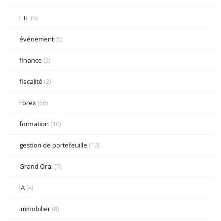
ETF
(5)
événement
(5)
finance
(2)
fiscalité
(2)
Forex
(56)
formation
(10)
gestion de portefeuille
(10)
Grand Oral
(7)
IA
(4)
immobilier
(8)