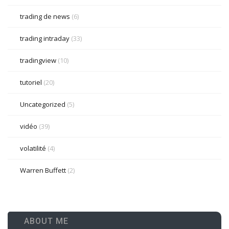
trading de news
(6)
trading intraday
(33)
tradingview
(10)
tutoriel
(20)
Uncategorized
(5)
vidéo
(39)
volatilité
(4)
Warren Buffett
(2)
ABOUT ME