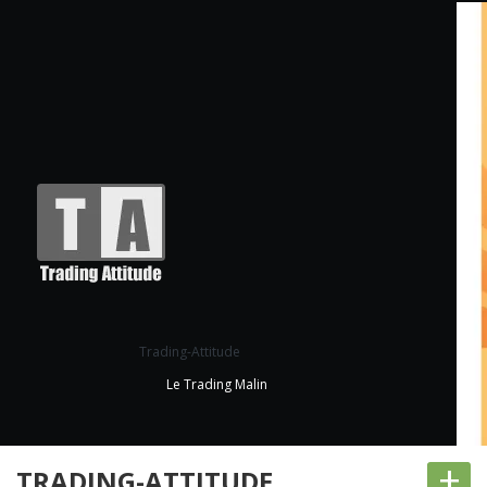
Trading-Attitude
Le Trading Malin
+
TRADING-ATTITUDE