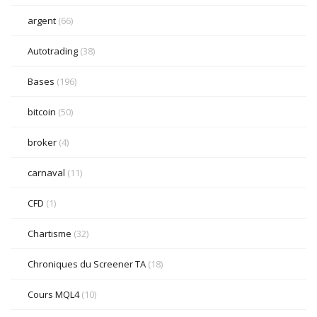
argent
(66)
Autotrading
(38)
Bases
(196)
bitcoin
(50)
broker
(4)
carnaval
(11)
CFD
(1)
Chartisme
(32)
Chroniques du Screener TA
(18)
Cours MQL4
(10)