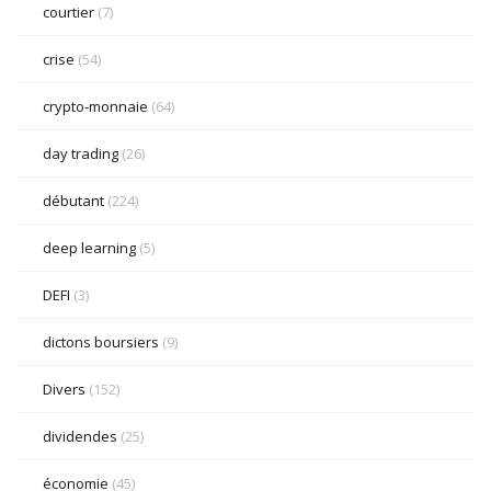
courtier
(7)
crise
(54)
crypto-monnaie
(64)
day trading
(26)
débutant
(224)
deep learning
(5)
DEFI
(3)
dictons boursiers
(9)
Divers
(152)
dividendes
(25)
économie
(45)