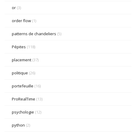
or
(3)
order flow
(1)
patterns de chandeliers
(5)
Pépites
(118)
placement
(37)
politique
(26)
portefeuille
(16)
ProRealTime
(13)
psychologie
(12)
python
(2)