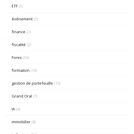
ETF
(5)
événement
(5)
finance
(2)
fiscalité
(2)
Forex
(56)
formation
(10)
gestion de portefeuille
(10)
Grand Oral
(7)
IA
(4)
immobilier
(8)