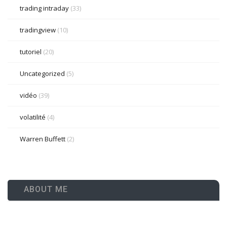
trading intraday
(33)
tradingview
(10)
tutoriel
(20)
Uncategorized
(5)
vidéo
(39)
volatilité
(4)
Warren Buffett
(2)
ABOUT ME