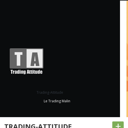
Trading-Attitude
Le Trading Malin
+
TRADING-ATTITUDE