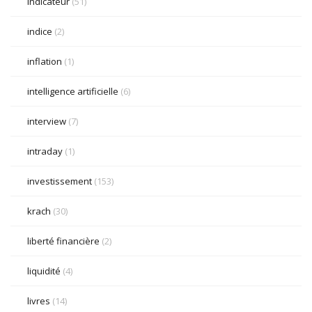
indicateur
(51)
indice
(2)
inflation
(1)
intelligence artificielle
(6)
interview
(7)
intraday
(1)
investissement
(153)
krach
(30)
liberté financière
(2)
liquidité
(4)
livres
(14)