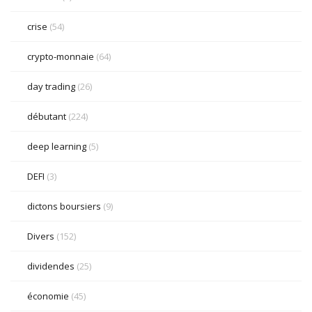
crise
(54)
crypto-monnaie
(64)
day trading
(26)
débutant
(224)
deep learning
(5)
DEFI
(3)
dictons boursiers
(9)
Divers
(152)
dividendes
(25)
économie
(45)