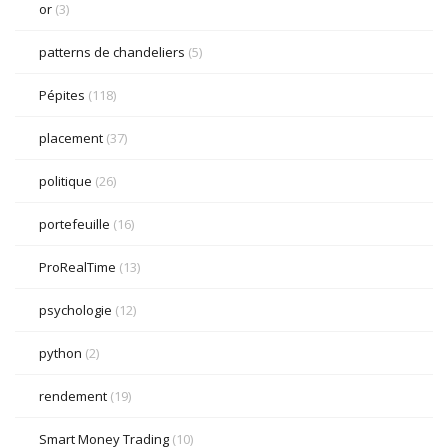
or
(3)
patterns de chandeliers
(5)
Pépites
(118)
placement
(37)
politique
(26)
portefeuille
(16)
ProRealTime
(13)
psychologie
(12)
python
(2)
rendement
(19)
Smart Money Trading
(10)