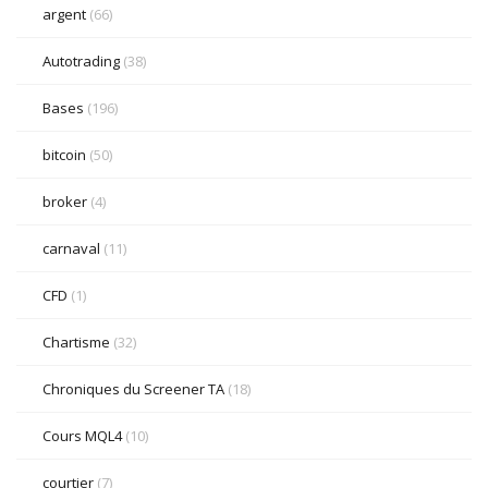
argent
(66)
Autotrading
(38)
Bases
(196)
bitcoin
(50)
broker
(4)
carnaval
(11)
CFD
(1)
Chartisme
(32)
Chroniques du Screener TA
(18)
Cours MQL4
(10)
courtier
(7)