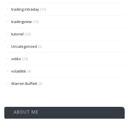
trading intraday
(33)
tradingview
(10)
tutoriel
(20)
Uncategorized
(5)
vidéo
(39)
volatilité
(4)
Warren Buffett
(2)
ABOUT ME