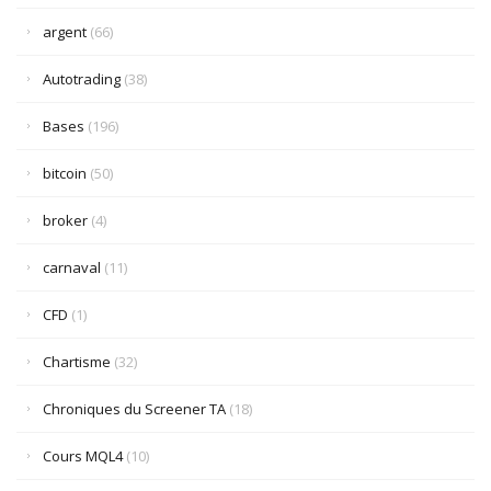
argent
(66)
Autotrading
(38)
Bases
(196)
bitcoin
(50)
broker
(4)
carnaval
(11)
CFD
(1)
Chartisme
(32)
Chroniques du Screener TA
(18)
Cours MQL4
(10)