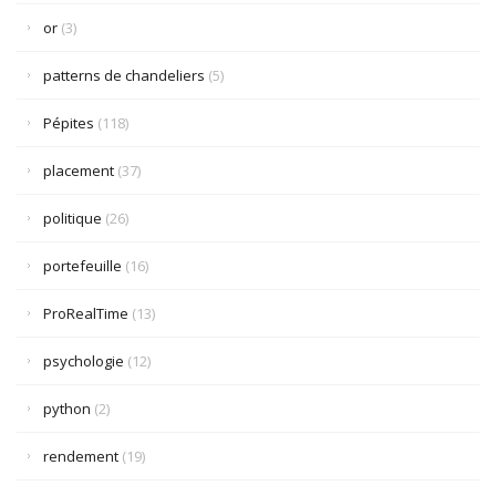
or
(3)
patterns de chandeliers
(5)
Pépites
(118)
placement
(37)
politique
(26)
portefeuille
(16)
ProRealTime
(13)
psychologie
(12)
python
(2)
rendement
(19)