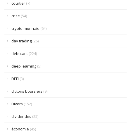
courtier
(7)
crise
(54)
crypto-monnaie
(64)
day trading
(26)
débutant
(224)
deep learning
(5)
DEFI
(3)
dictons boursiers
(9)
Divers
(152)
dividendes
(25)
économie
(45)