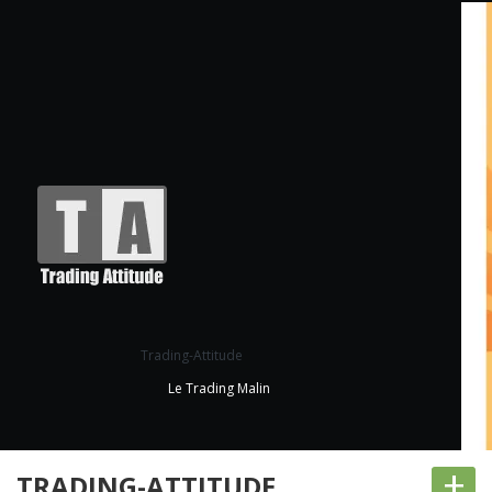
Trading-Attitude
Le Trading Malin
+
TRADING-ATTITUDE