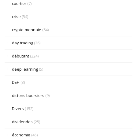
courtier
(7)
crise
(54)
crypto-monnaie
(64)
day trading
(26)
débutant
(224)
deep learning
(5)
DEFI
(3)
dictons boursiers
(9)
Divers
(152)
dividendes
(25)
économie
(45)