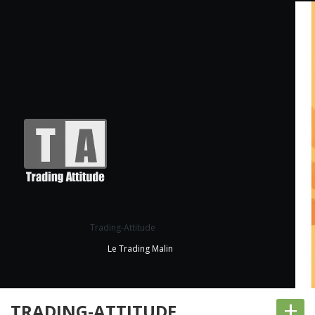
Trading-Attitude
Le Trading Malin
+
TRADING-ATTITUDE