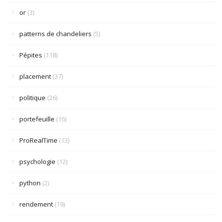
or
(3)
patterns de chandeliers
(5)
Pépites
(118)
placement
(37)
politique
(26)
portefeuille
(16)
ProRealTime
(13)
psychologie
(12)
python
(2)
rendement
(19)