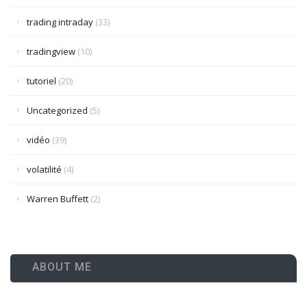
trading intraday
(33)
tradingview
(10)
tutoriel
(20)
Uncategorized
(5)
vidéo
(39)
volatilité
(4)
Warren Buffett
(2)
ABOUT ME