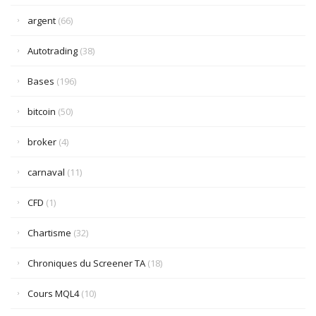
argent
(66)
Autotrading
(38)
Bases
(196)
bitcoin
(50)
broker
(4)
carnaval
(11)
CFD
(1)
Chartisme
(32)
Chroniques du Screener TA
(18)
Cours MQL4
(10)